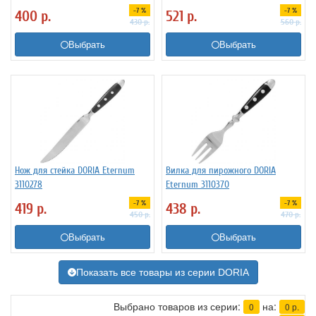
-7 %
-7 %
400
р.
521
р.
430
р.
560
р.
Выбрать
Выбрать
Нож для стейка DORIA Eternum
Вилка для пирожного DORIA
3110278
Eternum 3110370
-7 %
-7 %
419
р.
438
р.
450
р.
470
р.
Выбрать
Выбрать
Показать все товары из серии DORIA
Выбрано товаров из серии:
на:
0
0
р.