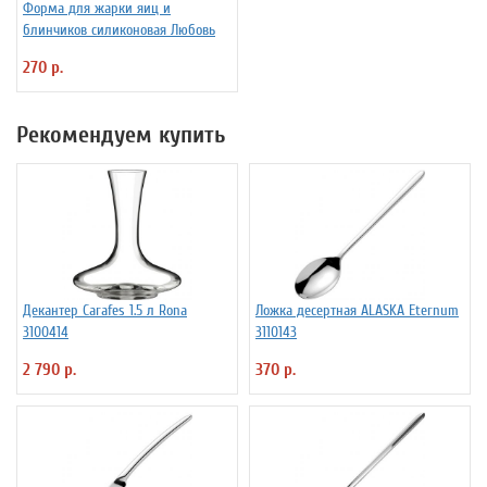
Форма для жарки яиц и
блинчиков силиконовая Любовь
270 р.
Рекомендуем купить
Декантер Carafes 1.5 л Rona
Ложка десертная ALASKA Eternum
3100414
3110143
2 790 р.
370 р.