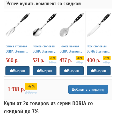
Успей купить комплект со скидкой
Вилка столовая
Ложка столовая
Ложка чайная
Нож столовый
DORIA Eternum
DORIA Eternum
DORIA Eternum
DORIA Eternum
3110369
3110131
3110437
3110277
-7 %
-8 %
-7 %
560
р.
521
р.
437
р.
400
р.
560
р.
470
р.
430
р.
Выбран
Выбран
Выбран
Выбран
-6 %
1 918
р.
Добавить в корзину
2 020
р.
Купи от 2х товаров из серии DORIA со
скидкой до 7%