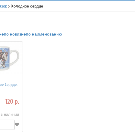
азок
Холодное сердце
не
по новизне
по наименованию
ое Сердце.
120 р.
 в наличии