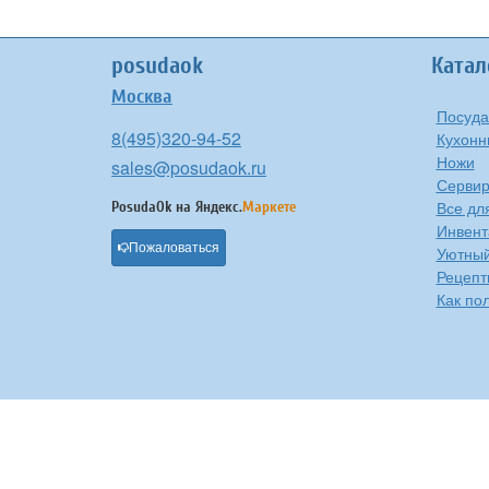
posudaok
Катал
Москва
Посуда
8(495)320-94-52
Кухонн
Ножи
sales@posudaok.ru
Сервир
Все дл
PosudaOk на
Яндекс.
Маркете
Инвент
Пожаловаться
Уютны
Рецепт
Как по