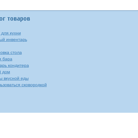
ог товаров
 для кухни
ый инвентарь
овка стола
я бара
арь кондитера
й дом
ы вкусной еды
льзоваться сковородкой