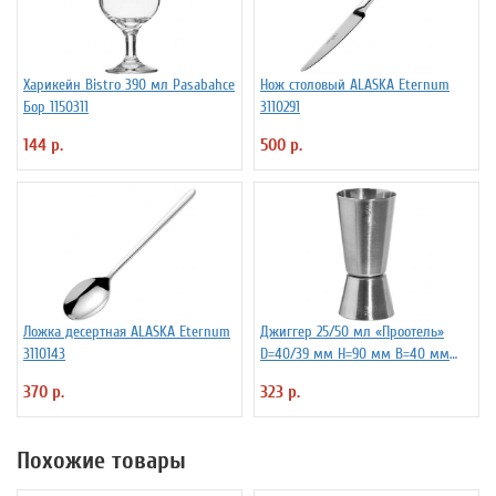
Харикейн Bistro 390 мл Pasabahce
Нож столовый ALASKA Eternum
Бор 1150311
3110291
144 р.
500 р.
Ложка десертная ALASKA Eternum
Джиггер 25/50 мл «Проотель»
3110143
D=40/39 мм H=90 мм B=40 мм
ProHotel 2040116
370 р.
323 р.
Похожие товары