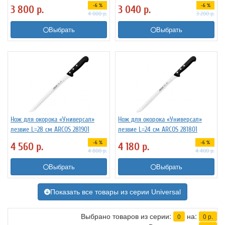
-6 %
-6 %
3 800
р.
3 040
р.
4 000
р.
3 200
р.
Выбрать
Выбрать
Нож для окорока «Универсал»
Нож для окорока «Универсал»
лезвие L=28 см ARCOS 281901
лезвие L=24 см ARCOS 281801
-6 %
-6 %
4 560
р.
4 180
р.
4 800
р.
4 400
р.
Выбрать
Выбрать
Показать все товары из серии Universal
Выбрано товаров из серии:
на:
0
0
р.