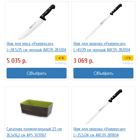
Нож для мяса «Универсал»
Нож для окорока «Универсал»
L=38.5/25 см черный ARCOS 283204
L=41/29 см черный ARCOS 282004
-6 %
-7 %
5 035
р.
3 069
р.
5 300
р.
3 300
р.
Выбрать
Выбрать
Салатник прямоугольный 2.5 см
Нож для окорока «Универсал»
26.5х16.2 см APS 3031167
L=35.5/24 см ARCOS 281804