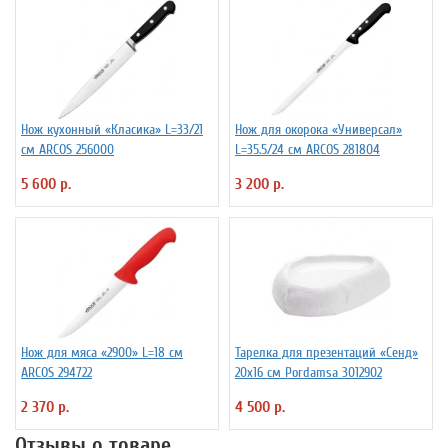
Нож кухонный «Класика» L=33/21
Нож для окорока «Универсал»
см ARCOS 256000
L=35.5/24 см ARCOS 281804
5 600 р.
3 200 р.
Нож для мяса «2900» L=18 см
Тарелка для презентаций «Сенд»
ARCOS 294722
20х16 см Pordamsa 3012902
2 370 р.
4 500 р.
Отзывы о товаре