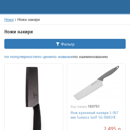
Ножи
Ножи накири
Ножи накири
Фильтр
по популярности
по цене
по новизне
по наименованию
183751
Код товара:
Нож кухонный накири L=167
мм Samura Golf SG-0043/K
2 495 р.