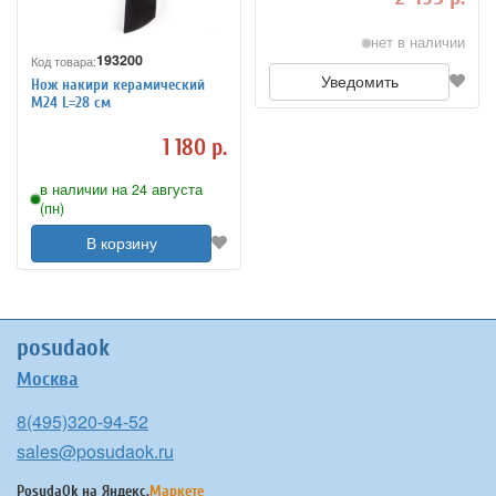
нет в наличии
193200
Код товара:
Уведомить
Нож накири керамический
М24 L=28 см
1 180 р.
в наличии на 24 августа
(пн)
В корзину
posudaok
Москва
8(495)320-94-52
sales@posudaok.ru
PosudaOk на
Яндекс.
Маркете