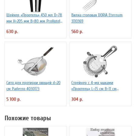
Шейкер «Проотель» 450 мл D=78
Вилка столовая DORIA Eternum
мм H=205 мм B=80 мм ProHotel
3110369
2030250
630 р.
560 р.
Сито для протирки овощей d=20
Стрейнер с 4-мя ушками
см Paderno 4030173
«Проотель» L=15 см B=11 см
ProHotel 2030517
5 100 р.
304 р.
Похожие товары