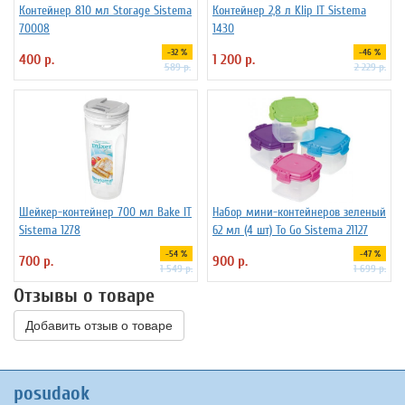
Контейнер 810 мл Storage Sistema
Контейнер 2,8 л Klip IT Sistema
70008
1430
-32 %
-46 %
400 р.
1 200 р.
589 р.
2 229 р.
Шейкер-контейнер 700 мл Bake IT
Набор мини-контейнеров зеленый
Sistema 1278
62 мл (4 шт) To Go Sistema 21127
-54 %
-47 %
700 р.
900 р.
1 549 р.
1 699 р.
Отзывы о товаре
Добавить отзыв о товаре
posudaok