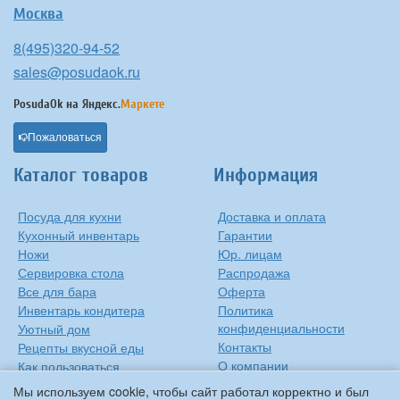
Москва
8(495)320-94-52
sales@posudaok.ru
PosudaOk на
Яндекс.
Маркете
Пожаловаться
Каталог товаров
Информация
Посуда для кухни
Доставка и оплата
Кухонный инвентарь
Гарантии
Ножи
Юр. лицам
Сервировка стола
Распродажа
Все для бара
Оферта
Инвентарь кондитера
Политика
конфиденциальности
Уютный дом
Контакты
Рецепты вкусной еды
О компании
Как пользоваться
сковородкой
Сиропы Monin
Мы используем cookie, чтобы сайт работал корректно и был