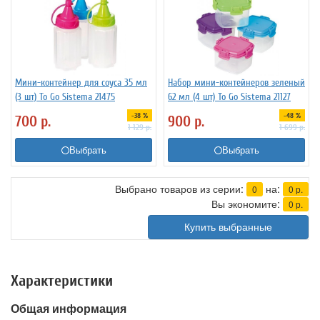
Мини-контейнер для соуса 35 мл
Набор мини-контейнеров зеленый
(3 шт) To Go Sistema 21475
62 мл (4 шт) To Go Sistema 21127
-38 %
-48 %
700
р.
900
р.
1 129
р.
1 699
р.
Выбрать
Выбрать
Выбрано товаров из серии:
на:
0
0
р.
Вы экономите:
0
р.
Купить выбранные
Характеристики
Общая информация