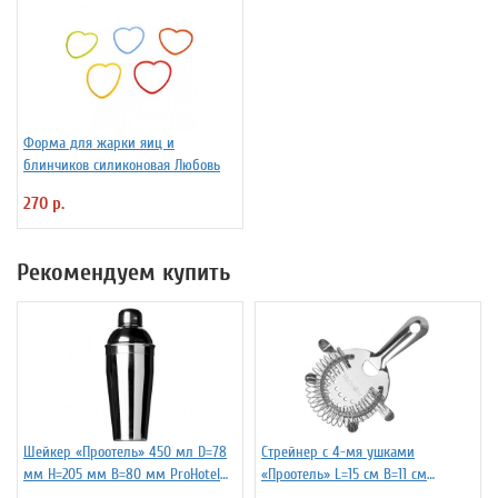
Форма для жарки яиц и
блинчиков силиконовая Любовь
270 р.
Рекомендуем купить
Шейкер «Проотель» 450 мл D=78
Стрейнер с 4-мя ушками
мм H=205 мм B=80 мм ProHotel
«Проотель» L=15 см B=11 см
2030250
ProHotel 2030517