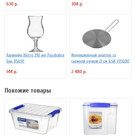
630 р.
304 р.
Харикейн Bistro 390 мл Pasabahce
Индукционный адаптер со
Бор 1150311
сьемной ручкой 21 см ILSA 7050210
144 р.
2 480 р.
Похожие товары