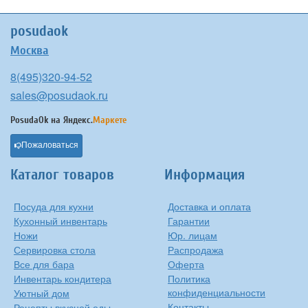
posudaok
Москва
8(495)320-94-52
sales@posudaok.ru
PosudaOk на
Яндекс.
Маркете
Пожаловаться
Каталог товаров
Информация
Посуда для кухни
Доставка и оплата
Кухонный инвентарь
Гарантии
Ножи
Юр. лицам
Сервировка стола
Распродажа
Все для бара
Оферта
Инвентарь кондитера
Политика
конфиденциальности
Уютный дом
Контакты
Рецепты вкусной еды