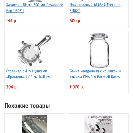
Харикейн Bistro 390 мл Pasabahce
Нож столовый ALASKA Eternum
Бор 1150311
3110291
144 р.
500 р.
Стрейнер с 4-мя ушками
Банка квадратная с крышкой и
«Проотель» L=15 см B=11 см
замком Fido 3 л Bormioli Rocco
ProHotel 2030517
Fidenza 4142228
304 р.
1 070 р.
Похожие товары