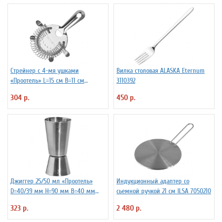
Стрейнер с 4-мя ушками
Вилка столовая ALASKA Eternum
«Проотель» L=15 см B=11 см
3110392
ProHotel 2030517
304 р.
450 р.
Джиггер 25/50 мл «Проотель»
Индукционный адаптер со
D=40/39 мм H=90 мм B=40 мм
сьемной ручкой 21 см ILSA 7050210
ProHotel 2040116
323 р.
2 480 р.