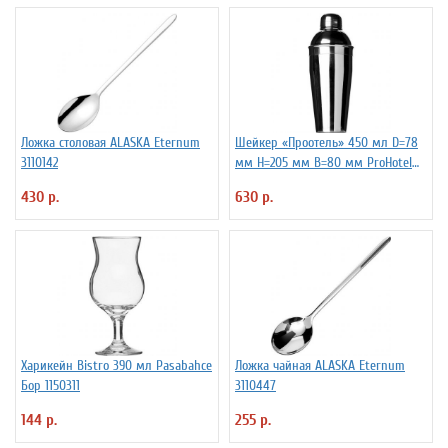
Ложка столовая ALASKA Eternum
Шейкер «Проотель» 450 мл D=78
3110142
мм H=205 мм B=80 мм ProHotel
2030250
430 р.
630 р.
Харикейн Bistro 390 мл Pasabahce
Ложка чайная ALASKA Eternum
Бор 1150311
3110447
144 р.
255 р.