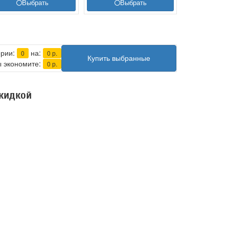
Выбрать
Выбрать
ерии:
на:
0
0
р.
Купить выбранные
 экономите:
0
р.
скидкой