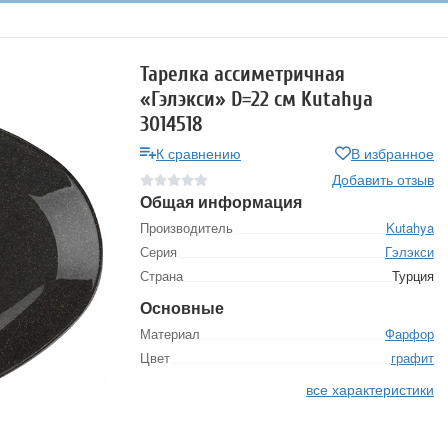
Тарелка ассиметричная
«Гэлэкси» D=22 см Kutahya
3014518
К сравнению
В избранное
Добавить отзыв
Общая информация
Производитель
Kutahya
Серия
Гэлэкси
Страна
Турция
Основные
Материал
Фарфор
Цвет
графит
все характеристики