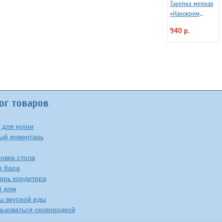
Тарелка мелкая
«Нанокрем
890220» D=27 см
940 р.
Kutahya 3014428
ог товаров
 для кухни
ый инвентарь
овка стола
я бара
арь кондитера
й дом
ы вкусной еды
льзоваться сковородкой