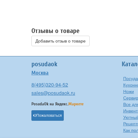
Отзывы о товаре
Добавить отзыв о товаре
posudaok
Катал
Москва
Посуда
8(495)320-94-52
Кухонн
Ножи
sales@posudaok.ru
Сервир
Все дл
PosudaOk на
Яндекс.
Маркете
Инвент
Пожаловаться
Уютны
Рецепт
Как по