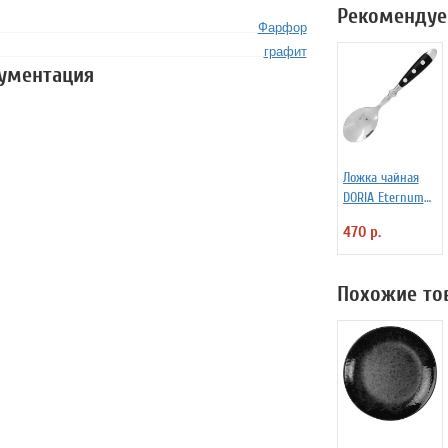
Рекомендуе
Фарфор
графит
кументация
Ложка чайная
DORIA Eternum
3110437
470 р.
Похожие то