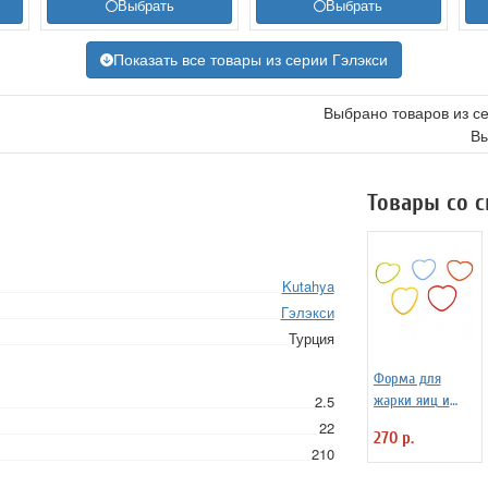
Выбрать
Выбрать
Показать все товары из серии Гэлэкси
Выбрано товаров из с
Вы
Товары со 
Kutahya
Гэлэкси
Турция
Форма для
2.5
жарки яиц и
блинчиков
22
270 р.
силиконовая
210
Любовь