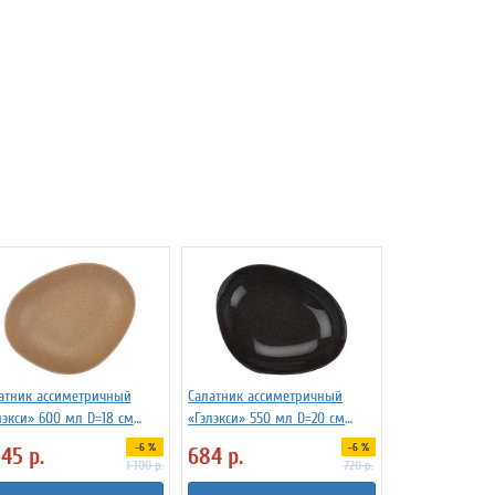
атник ассиметричный
Салатник ассиметричный
лэкси» 600 мл D=18 см
«Гэлэкси» 550 мл D=20 см
ahya 3034527
Kutahya 3034529
-6 %
-6 %
045
р.
684
р.
1 100
р.
720
р.