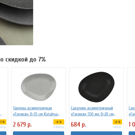
со скидкой до 7%
Тарелка ассиметричная
Салатник ассиметричный
Сал
«Гэлэкси» D=35 см Kutahya
«Гэлэкси» 550 мл D=20 см
«Гэ
3014528
Kutahya 3034521
Kut
-7 %
-6 %
-6 %
2 679
р.
684
р.
1 
60
р.
2 820
р.
720
р.