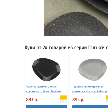
Купи от 2х товаров из серии Гэлэкси 
Тарелка ассиметричная
Тарелка ассиметричная
«Гэлэкси» D=22 см Kutahya
«Гэлэкси» D=22 см Kutahya
3014518
3014526
-7 %
893
р.
893
р.
960
р.
9