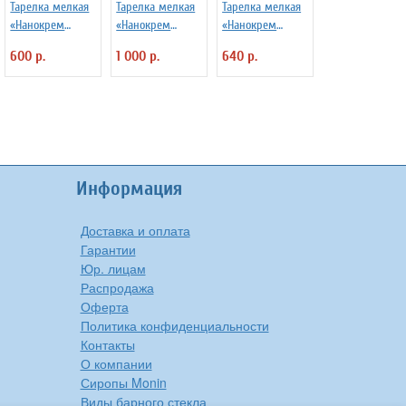
Тарелка мелкая
Тарелка мелкая
Тарелка мелкая
«Нанокрем
«Нанокрем
«Нанокрем
890220» D=21 см
891232» D=27 см
891232» D=21 см
600 р.
1 000 р.
640 р.
Kutahya 3014425
Kutahya 3014423
Kutahya 3014420
Информация
Доставка и оплата
Гарантии
Юр. лицам
Распродажа
Оферта
Политика конфиденциальности
Контакты
О компании
Сиропы Monin
Виды барного стекла