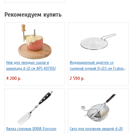
Рекомендуем купить
Нож для твердых сыров и
Индукционный адаптер со
шоколада d=22 см APS 4071012
съемной ручкой D=22.5 см Frabosk
7050209
4 200 р.
2 590 р.
Вилка столовая DORIA Eternum
Сито для протирки овощей d=20