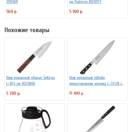
3110369
см Paderno 4030173
560 р.
5 100 р.
Похожие товары
Нож кухонный «Нара» Sekiryu
Нож кухонный «Шеф»
L=10,5 см 4072806
односторонняя заточка L=37/24 см
Sekiryu 4072483
5 700 р.
15 400 р.