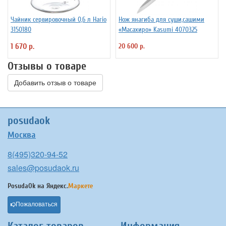
Чайник сервировочный 0,6 л Hario
Нож янагиба для суши,сашими
3150180
«Масахиро» Kasumi 4070325
1 670 р.
20 600 р.
Отзывы о товаре
Добавить отзыв о товаре
posudaok
Москва
8(495)320-94-52
sales@posudaok.ru
PosudaOk на
Яндекс.
Маркете
Пожаловаться
Каталог товаров
Информация