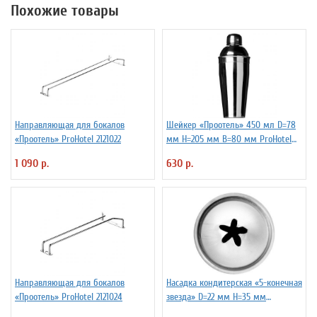
Похожие товары
Направляющая для бокалов
Шейкер «Проотель» 450 мл D=78
«Проотель» ProHotel 2121022
мм H=205 мм B=80 мм ProHotel
2030250
1 090 р.
630 р.
Направляющая для бокалов
Насадка кондитерская «5-конечная
«Проотель» ProHotel 2121024
звезда» D=22 мм H=35 мм
TouchLife 213760