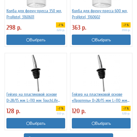
Колба для френч-пресса 350 мл,
Колба для френч-пресса 600 мл,
ProHotel, 3160601
ProHotel, 3160602
-7 %
-7 %
298
р.
363
р.
320
р.
390
р.
Выбрать
Выбрать
Гейзер на пластиковой основе
Гейзер на пластиковой основе
D=28/15 мм L=110 мм TouchLife
«Проотель» D=28/15 мм L=110 мм
213274
ProHotel 2010335
-7 %
-7 %
128
р.
120
р.
137
р.
128
р.
Выбрать
Выбрать