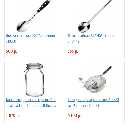
Ложка столовая DORIA Eternum
Ложка чайная ALASKA Eternum
3110131
3110447
560 р.
255 р.
Банка квадратная с крышкой и
Сито для протирки овощей d=20
замком Fido 3 л Bormioli Rocco
см Paderno 4030173
Fidenza 4142228
1 070 р.
5 100 р.