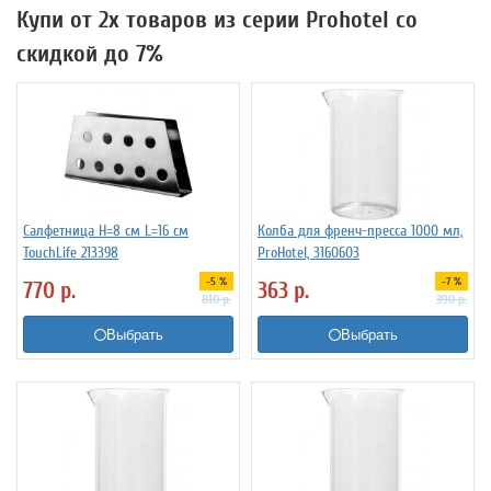
Купи от 2х товаров из серии Prohotel со
скидкой до 7%
Салфетница H=8 см L=16 см
Колба для френч-пресса 1000 мл,
TouchLife 213398
ProHotel, 3160603
-5 %
-7 %
770
р.
363
р.
810
р.
390
р.
Выбрать
Выбрать