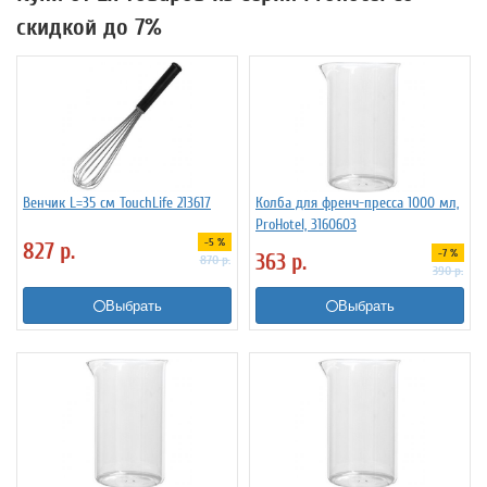
скидкой до 7%
Венчик L=35 см TouchLife 213617
Колба для френч-пресса 1000 мл,
ProHotel, 3160603
-5 %
827
р.
-7 %
363
р.
870
р.
390
р.
Выбрать
Выбрать