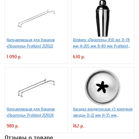
Направляющая для бокалов
Шейкер «Проотель» 450 мл D=78
«Проотель» ProHotel 2121022
мм H=205 мм B=80 мм ProHotel
2030250
1 090 р.
630 р.
Направляющая для бокалов
Насадка кондитерская «5-конечная
«Проотель» ProHotel 2121024
звезда» D=22 мм H=35 мм
TouchLife 213760
980 р.
162 р.
Отзывы о товаре