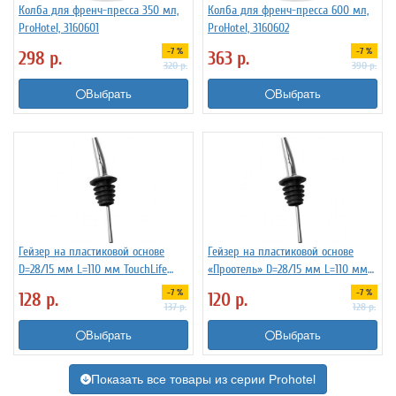
Колба для френч-пресса 350 мл,
Колба для френч-пресса 600 мл,
ProHotel, 3160601
ProHotel, 3160602
-7 %
-7 %
298
р.
363
р.
320
р.
390
р.
Выбрать
Выбрать
Гейзер на пластиковой основе
Гейзер на пластиковой основе
D=28/15 мм L=110 мм TouchLife
«Проотель» D=28/15 мм L=110 мм
213274
ProHotel 2010335
-7 %
-7 %
128
р.
120
р.
137
р.
128
р.
Выбрать
Выбрать
Показать все товары из серии Prohotel