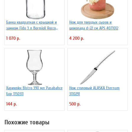
Банка квадратная с крышкой и
Нож для твердых сыров и
замком Fido 3 л Bormioli Rocco
шоколада d=22 см APS 4071012
Fidenza 4142228
1 070 р.
4 200 р.
Харикейн Bistro 390 мл Pasabahce
Нож столовый ALASKA Eternum
Бор 1150311
3110291
144 р.
500 р.
Похожие товары