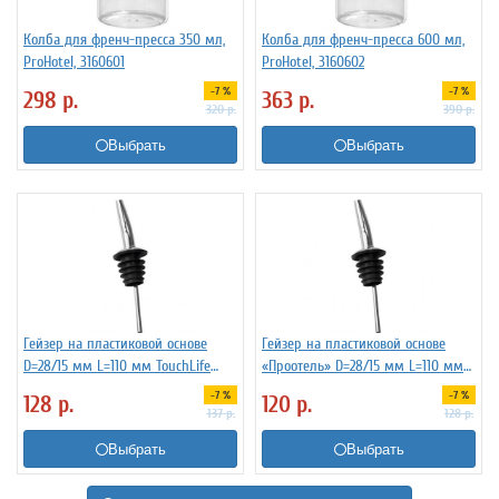
Колба для френч-пресса 350 мл,
Колба для френч-пресса 600 мл,
ProHotel, 3160601
ProHotel, 3160602
-7 %
-7 %
298
р.
363
р.
320
р.
390
р.
Выбрать
Выбрать
Гейзер на пластиковой основе
Гейзер на пластиковой основе
D=28/15 мм L=110 мм TouchLife
«Проотель» D=28/15 мм L=110 мм
213274
ProHotel 2010335
-7 %
-7 %
128
р.
120
р.
137
р.
128
р.
Выбрать
Выбрать