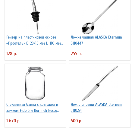
Гейзер на пластиковой основе
Ложка чайная ALASKA Eternum
«Проотель» D=28/15 мм L=110 мм
3110447
ProHotel 2010335
128 р.
255 р.
Стеклянная банка с крышкой и
Нож столовый ALASKA Eternum
замком Fido 5 л Bormioli Rocco
3110291
Fidenza 4142220
1 670 р.
500 р.