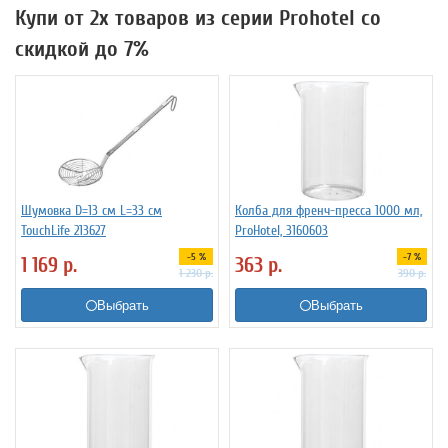
Купи от 2х товаров из серии Prohotel со
скидкой до 7%
Шумовка D=13 см L=33 см
Колба для френч-пресса 1000 мл,
TouchLife 213627
ProHotel, 3160603
-5 %
-7 %
1 169
р.
363
р.
1 230
р.
390
р.
Выбрать
Выбрать