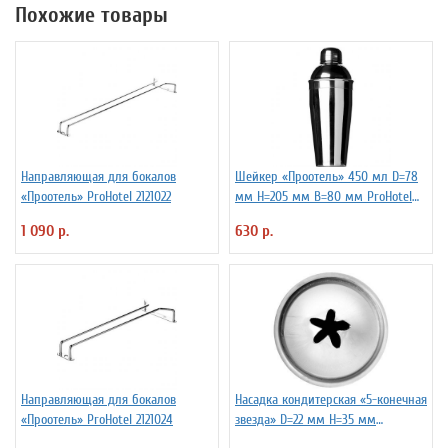
Похожие товары
Направляющая для бокалов
Шейкер «Проотель» 450 мл D=78
«Проотель» ProHotel 2121022
мм H=205 мм B=80 мм ProHotel
2030250
1 090 р.
630 р.
Направляющая для бокалов
Насадка кондитерская «5-конечная
«Проотель» ProHotel 2121024
звезда» D=22 мм H=35 мм
TouchLife 213760