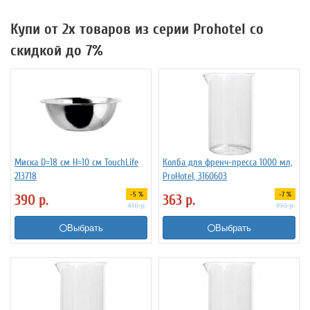
Купи от 2х товаров из серии Prohotel со
скидкой до 7%
Миска D=18 см H=10 см TouchLife
Колба для френч-пресса 1000 мл,
213718
ProHotel, 3160603
-5 %
-7 %
390
р.
363
р.
410
р.
390
р.
Выбрать
Выбрать