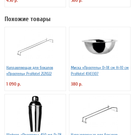
450 р.
560 р.
Похожие товары
Направляющая для бокалов
Миска «Проотель» D=18 см H=10 см
«Проотель» ProHotel 2121022
ProHotel 4143307
1 090 р.
380 р.
Шейкер «Проотель» 450 мл D=78
Направляющая для бокалов