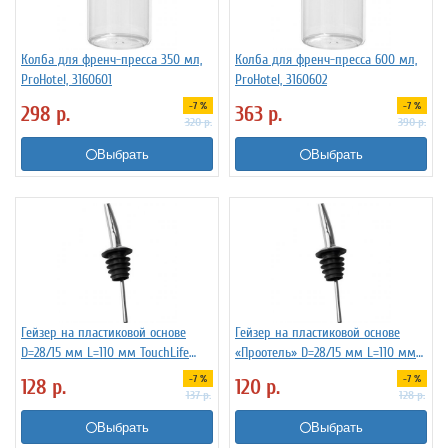
Колба для френч-пресса 350 мл,
Колба для френч-пресса 600 мл,
ProHotel, 3160601
ProHotel, 3160602
-7 %
-7 %
298
р.
363
р.
320
р.
390
р.
Выбрать
Выбрать
Гейзер на пластиковой основе
Гейзер на пластиковой основе
D=28/15 мм L=110 мм TouchLife
«Проотель» D=28/15 мм L=110 мм
213274
ProHotel 2010335
-7 %
-7 %
128
р.
120
р.
137
р.
128
р.
Выбрать
Выбрать