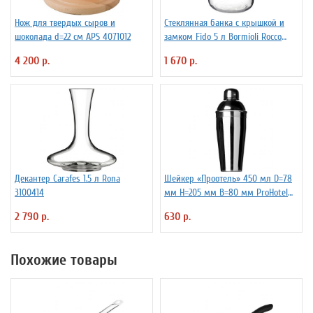
Нож для твердых сыров и
Стеклянная банка с крышкой и
шоколада d=22 см APS 4071012
замком Fido 5 л Bormioli Rocco
Fidenza 4142220
4 200 р.
1 670 р.
Декантер Carafes 1.5 л Rona
Шейкер «Проотель» 450 мл D=78
3100414
мм H=205 мм B=80 мм ProHotel
2030250
2 790 р.
630 р.
Похожие товары