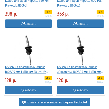
Колба для френч-пресса 350 мл,
Колба для френч-пресса 600 мл,
ProHotel, 3160601
ProHotel, 3160602
-7 %
-7 %
298
р.
363
р.
320
р.
390
р.
Выбрать
Выбрать
Гейзер на пластиковой основе
Гейзер на пластиковой основе
D=28/15 мм L=110 мм TouchLife
«Проотель» D=28/15 мм L=110 мм
213274
ProHotel 2010335
-7 %
-7 %
128
р.
120
р.
137
р.
128
р.
Выбрать
Выбрать
Показать все товары из серии Prohotel