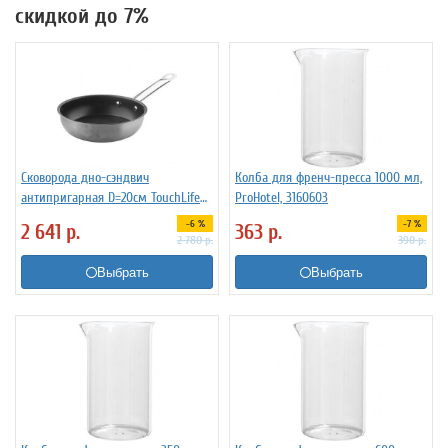
скидкой до 7%
Сковорода дно-сэндвич
Колба для френч-пресса 1000 мл,
антипригарная D=20см TouchLife
ProHotel, 3160603
214019
-6 %
-7 %
2 641
р.
363
р.
2 780
р.
390
р.
Выбрать
Выбрать