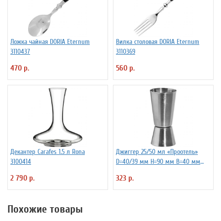
Ложка чайная DORIA Eternum
Вилка столовая DORIA Eternum
3110437
3110369
470 р.
560 р.
Декантер Carafes 1.5 л Rona
Джиггер 25/50 мл «Проотель»
3100414
D=40/39 мм H=90 мм B=40 мм
ProHotel 2040116
2 790 р.
323 р.
Похожие товары