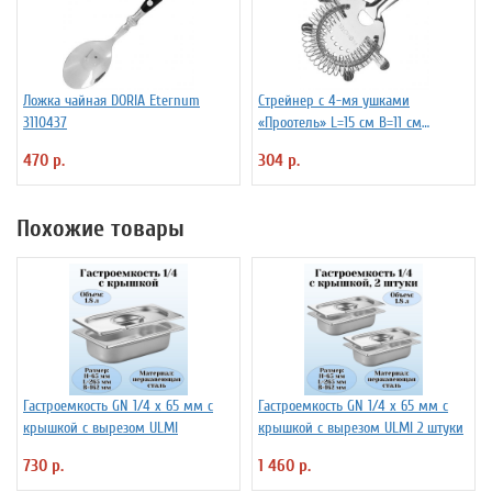
Ложка чайная DORIA Eternum
Стрейнер с 4-мя ушками
3110437
«Проотель» L=15 см B=11 см
ProHotel 2030517
470 р.
304 р.
Похожие товары
Гастроемкость GN 1/4 х 65 мм с
Гастроемкость GN 1/4 х 65 мм с
крышкой с вырезом ULMI
крышкой с вырезом ULMI 2 штуки
730 р.
1 460 р.