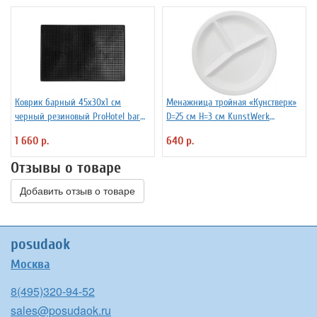
Коврик барный 45x30x1 см
Менажница тройная «Кунстверк»
черный резиновый ProHotel bar
D=25 см H=3 см KunstWerk
2120624
3020675
1 660 р.
640 р.
Отзывы о товаре
Добавить отзыв о товаре
posudaok
Москва
8(495)320-94-52
sales@posudaok.ru