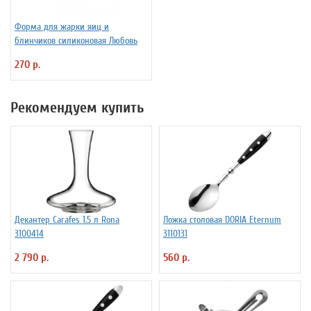
Форма для жарки яиц и
блинчиков силиконовая Любовь
270 р.
Рекомендуем купить
Декантер Carafes 1.5 л Rona
Ложка столовая DORIA Eternum
3100414
3110131
2 790 р.
560 р.