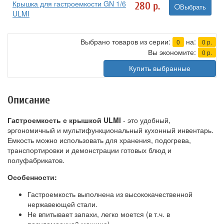
Крышка для гастроемкости GN 1/6
280
р.
Выбрать
ULMI
Выбрано товаров из серии:
на:
0
0
р.
Вы экономите:
0
р.
Купить выбранные
Описание
Гаcтроемкость с крышкой ULMI
- это удобный,
эргономичный и мультифункциональный кухонный инвентарь.
Емкость можно использовать для хранения, подогрева,
транспортировки и демонстрации готовых блюд и
полуфабрикатов.
Особенности:
Гастроемкость выполнена из высококачественной
нержавеющей стали.
Не впитывает запахи, легко моется (в т.ч. в
посудомоечной машине).