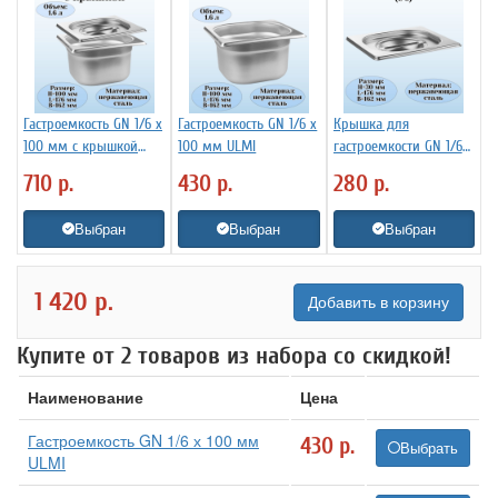
Гастроемкость GN 1/6 х
Гастроемкость GN 1/6 х
Крышка для
100 мм с крышкой
100 мм ULMI
гастроемкости GN 1/6
ULMI 1 набор
ULMI
710
р.
430
р.
280
р.
Выбран
Выбран
Выбран
1 420
р.
Добавить в корзину
Купите от 2 товаров из набора со скидкой!
Наименование
Цена
Гастроемкость GN 1/6 х 100 мм
430
р.
Выбрать
ULMI