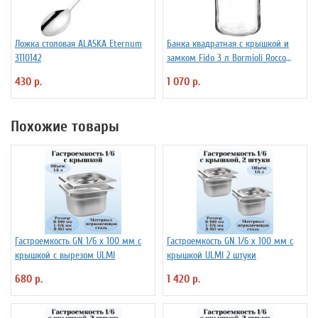
Ложка столовая ALASKA Eternum
Банка квадратная с крышкой и
3110142
замком Fido 3 л Bormioli Rocco
Fidenza 4142228
430 р.
1 070 р.
Похожие товары
Гастроемкость GN 1/6 х 100 мм с
Гастроемкость GN 1/6 х 100 мм с
крышкой с вырезом ULMI
крышкой ULMI 2 штуки
680 р.
1 420 р.