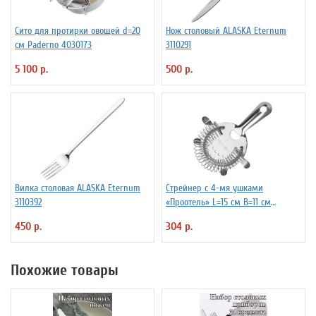
Сито для протирки овощей d=20
Нож столовый ALASKA Eternum
см Paderno 4030173
3110291
5 100 р.
500 р.
Вилка столовая ALASKA Eternum
Стрейнер с 4-мя ушками
3110392
«Проотель» L=15 см B=11 см
ProHotel 2030517
450 р.
304 р.
Похожие товары