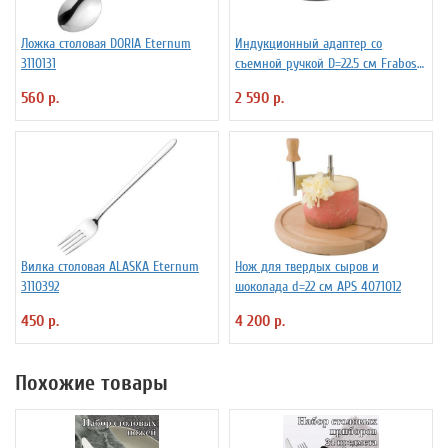
Ложка столовая DORIA Eternum
Индукционный адаптер со
3110131
съемной ручкой D=22.5 см Frabosk
7050209
560 р.
2 590 р.
Вилка столовая ALASKA Eternum
Нож для твердых сыров и
3110392
шоколада d=22 см APS 4071012
450 р.
4 200 р.
Похожие товары