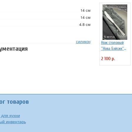
14 см
14 см
4.8 см
силикон
Нож столовый
кументация
''Нова Бэйсик''
Kunstwerk 6 шт
2 100 р.
ог товаров
 для кухни
ый инвентарь