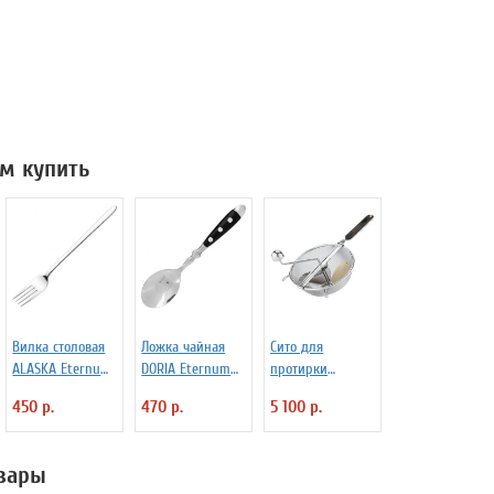
м купить
Вилка столовая
Ложка чайная
Сито для
ALASKA Eternum
DORIA Eternum
протирки
3110392
3110437
овощей d=20 см
450 р.
470 р.
5 100 р.
Paderno 4030173
вары