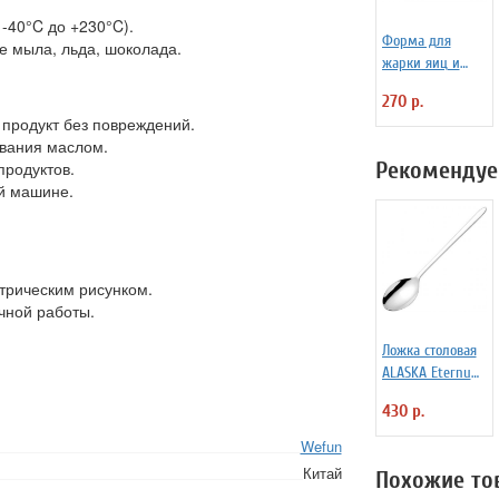
-40°C до +230°C).
Форма для
е мыла, льда, шоколада.
жарки яиц и
блинчиков
270 р.
силиконовая
й продукт без повреждений.
Любовь
вания маслом.
Рекомендуе
продуктов.
ой машине.
трическим рисунком.
чной работы.
Ложка столовая
ALASKA Eternum
3110142
430 р.
Wefun
Китай
Похожие то