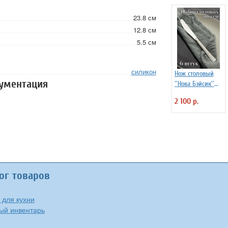
23.8 см
12.8 см
5.5 см
силикон
Нож столовый
кументация
''Нова Бэйсик''
Kunstwerk 6 шт
2 100 р.
ог товаров
 для кухни
ый инвентарь