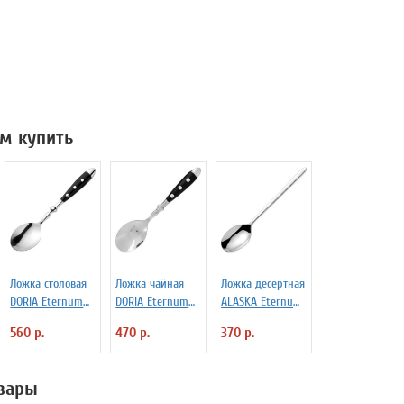
м купить
Ложка столовая
Ложка чайная
Ложка десертная
DORIA Eternum
DORIA Eternum
ALASKA Eternum
3110131
3110437
3110143
560 р.
470 р.
370 р.
вары