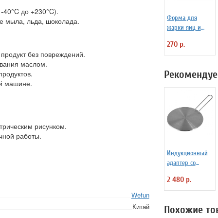
-40°C до +230°C).
Форма для
е мыла, льда, шоколада.
жарки яиц и
блинчиков
270 р.
силиконовая
й продукт без повреждений.
Любовь
вания маслом.
Рекомендуе
продуктов.
ой машине.
трическим рисунком.
чной работы.
Индукционный
адаптер со
сьемной ручкой
2 480 р.
21 см ILSA
7050210
Wefun
Китай
Похожие то