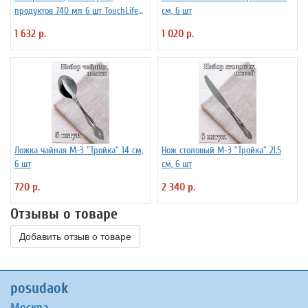
продуктов 740 мл 6 шт TouchLife
см, 6 шт
212501
1 632 р.
1 020 р.
Ложка чайная М-3 "Тройка" 14 см,
Нож столовый М-3 "Тройка" 21.5
6 шт
см, 6 шт
720 р.
2 340 р.
Отзывы о товаре
Добавить отзыв о товаре
posudaok
Москва