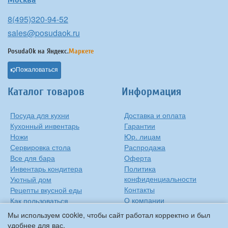
8(495)320-94-52
sales@posudaok.ru
PosudaOk на
Яндекс.
Маркете
Пожаловаться
Каталог товаров
Информация
Посуда для кухни
Доставка и оплата
Кухонный инвентарь
Гарантии
Ножи
Юр. лицам
Сервировка стола
Распродажа
Все для бара
Оферта
Инвентарь кондитера
Политика
конфиденциальности
Уютный дом
Контакты
Рецепты вкусной еды
О компании
Как пользоваться
сковородкой
Сиропы Monin
Мы используем cookie, чтобы сайт работал корректно и был
Виды барного стекла
удобнее для вас.