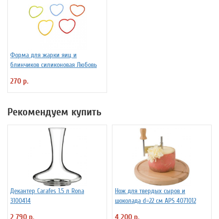
Форма для жарки яиц и
блинчиков силиконовая Любовь
270 р.
Рекомендуем купить
Декантер Carafes 1.5 л Rona
Нож для твердых сыров и
3100414
шоколада d=22 см APS 4071012
2 790 р.
4 200 р.