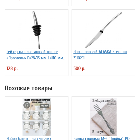
Гейзер на пластиковой основе
Нож столовый ALASKA Eternum
«Проотель» D=28/15 мм L=110 мм
3110291
ProHotel 2010335
128 р.
500 р.
Похожие товары
Набор банок для сыпучих
Вилка столовая М-3 "Тройка" 19.5