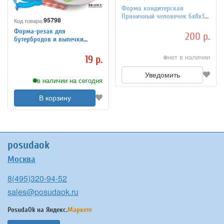
Форма кондитерская
Пряничный человечек 6x8x3
95798
Код товара:
см PADERNO 4145810
Форма-резак для
200 р.
бутербродов и выпечки
«ДИНОЗАВРИКИ»
нет в наличии
19 р.
Уведомить
в наличии на сегодня
В корзину
posudaok
Москва
8(495)320-94-52
sales@posudaok.ru
PosudaOk на
Яндекс.
Маркете