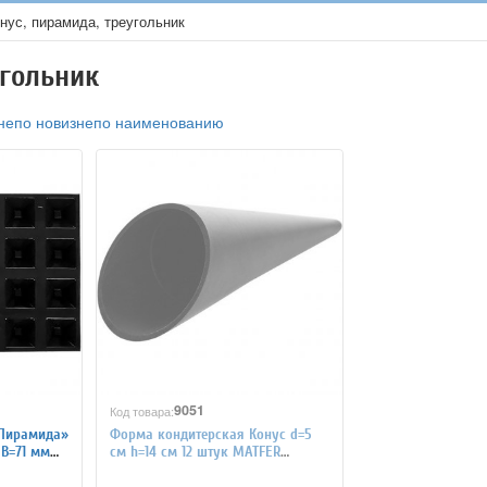
нус, пирамида, треугольник
угольник
не
по новизне
по наименованию
9051
Код товара:
«Пирамида»
Форма кондитерская Конус d=5
 B=71 мм
см h=14 см 12 штук MATFER
4144593