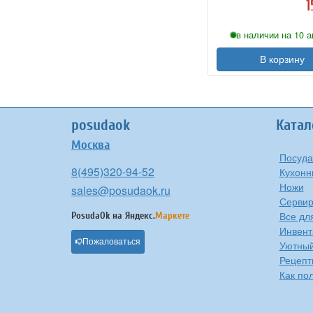
1
в наличии на 10 а
В корзину
posudaok
Катал
Москва
Посуда
8(495)320-94-52
Кухонн
Ножи
sales@posudaok.ru
Сервир
Все дл
PosudaOk на
Яндекс.
Маркете
Инвент
Пожаловаться
Уютны
Рецепт
Как по