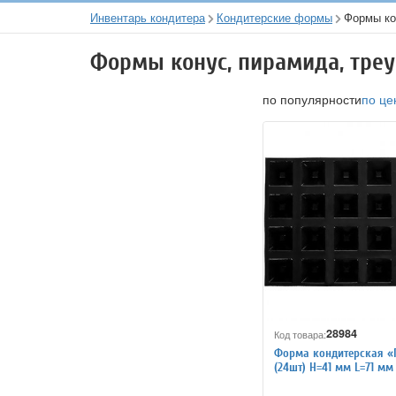
Инвентарь кондитера
Кондитерские формы
Формы ко
Формы конус, пирамида, тре
по популярности
по це
28984
Код товара:
Форма кондитерская 
(24шт) H=41 мм L=71 мм
MATFER 4145961