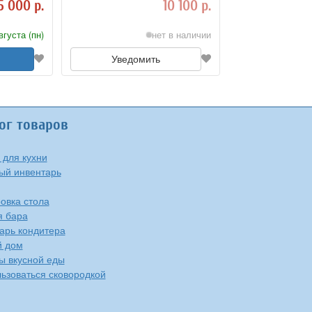
5 000 р.
10 100 р.
вгуста (пн)
нет в наличии
Уведомить
ог товаров
 для кухни
ый инвентарь
овка стола
я бара
арь кондитера
й дом
ы вкусной еды
льзоваться сковородкой