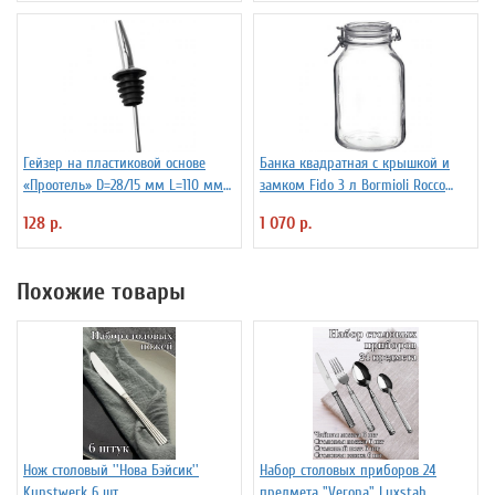
Гейзер на пластиковой основе
Банка квадратная с крышкой и
«Проотель» D=28/15 мм L=110 мм
замком Fido 3 л Bormioli Rocco
ProHotel 2010335
Fidenza 4142228
128 р.
1 070 р.
Похожие товары
Нож столовый ''Нова Бэйсик''
Набор столовых приборов 24
Kunstwerk 6 шт
предмета "Verona" Luxstah