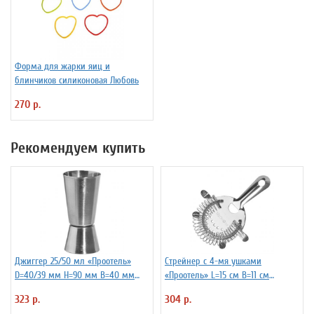
Форма для жарки яиц и
блинчиков силиконовая Любовь
270 р.
Рекомендуем купить
Джиггер 25/50 мл «Проотель»
Стрейнер с 4-мя ушками
D=40/39 мм H=90 мм B=40 мм
«Проотель» L=15 см B=11 см
ProHotel 2040116
ProHotel 2030517
323 р.
304 р.