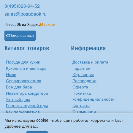
8(495)320-94-52
sales@posudaok.ru
PosudaOk на
Яндекс.
Маркете
Пожаловаться
Каталог товаров
Информация
Посуда для кухни
Доставка и оплата
Кухонный инвентарь
Гарантии
Ножи
Юр. лицам
Сервировка стола
Распродажа
Все для бара
Оферта
Инвентарь кондитера
Политика
конфиденциальности
Уютный дом
Контакты
Рецепты вкусной еды
О компании
Как пользоваться
сковородкой
Сиропы Monin
Мы используем cookie, чтобы сайт работал корректно и был
Виды барного стекла
удобнее для вас.
Рецепты вкусной еды