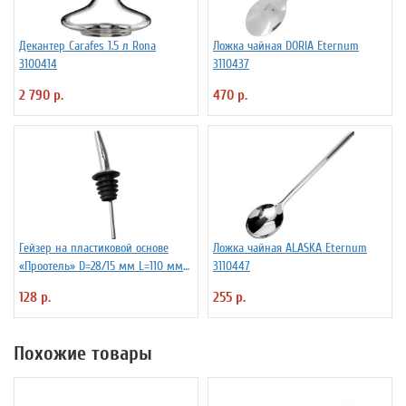
Декантер Carafes 1.5 л Rona
Ложка чайная DORIA Eternum
3100414
3110437
2 790 р.
470 р.
Гейзер на пластиковой основе
Ложка чайная ALASKA Eternum
«Проотель» D=28/15 мм L=110 мм
3110447
ProHotel 2010335
128 р.
255 р.
Похожие товары