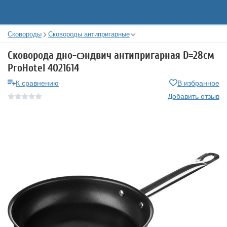
Сковороды
Сковороды антипригарные
Сковорода дно-сэндвич антипригарная D=28см
ProHotel 4021614
К сравнению
В избранное
Добавить отзыв