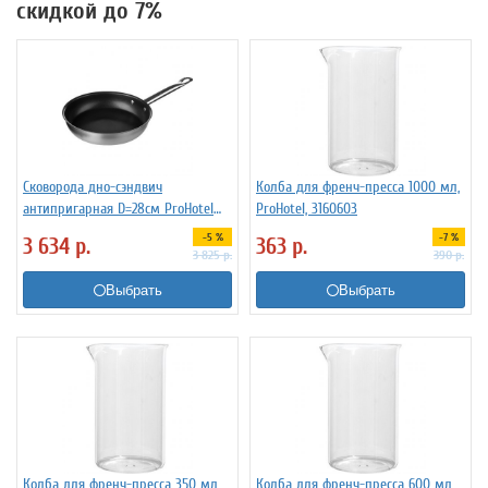
скидкой до 7%
Сковорода дно-сэндвич
Колба для френч-пресса 1000 мл,
антипригарная D=28см ProHotel
ProHotel, 3160603
4021614
-5 %
-7 %
3 634
р.
363
р.
3 825
р.
390
р.
Выбрать
Выбрать
Колба для френч-пресса 350 мл,
Колба для френч-пресса 600 мл,