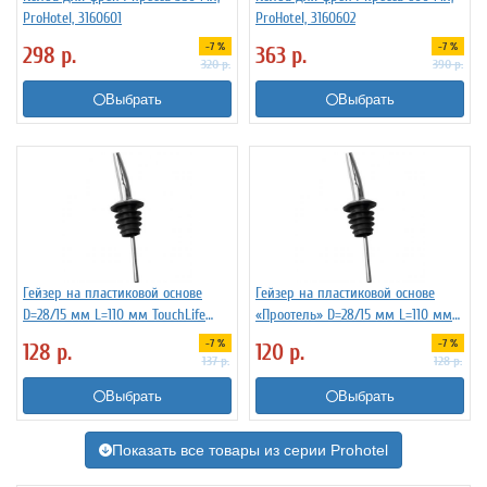
ProHotel, 3160601
ProHotel, 3160602
-7 %
-7 %
298
р.
363
р.
320
р.
390
р.
Выбрать
Выбрать
Гейзер на пластиковой основе
Гейзер на пластиковой основе
D=28/15 мм L=110 мм TouchLife
«Проотель» D=28/15 мм L=110 мм
213274
ProHotel 2010335
-7 %
-7 %
128
р.
120
р.
137
р.
128
р.
Выбрать
Выбрать
Показать все товары из серии Prohotel