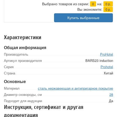
Выбрано товаров из серии:
на:
0
0
р.
Вы экономите:
0
р.
Купить выбранные
Характеристики
Общая информация
Производитель
ProHotel
Артикул производителя
BARS23 induction
Серия
Prohotel
Страна
Китай
Основные
Материал
сталь нержавеющая и антипригарное покрытие
Диаметр сковороды, см
28
Подходит для индукции
Да
Инструкция, сертификат и другая
документация