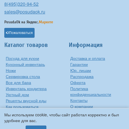
8(495)320-94-52
sales@posudaok.ru
PosudaOk на
Яндекс.
Маркете
Пожаловаться
Каталог товаров
Информация
Посуда для кухни
Доставка и оплата
Кухонный инвентарь
Гарантии
Ножи
Юр. лицам
Сервировка стола
Распродажа
Все для бара
Оферта
Инвентарь кондитера
Политика
конфиденциальности
Уютный дом
Контакты
Рецепты вкусной еды
О компании
Как пользоваться
сковородкой
Сиропы Monin
Мы используем cookie, чтобы сайт работал корректно и был
Виды барного стекла
удобнее для вас.
Рецепты вкусной еды