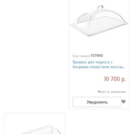
107660
Код товара:
Крышка для подноса с
бокрвым отверстием пластик
54х33 см APS 4080739
10 700 р.
нет в наличии
Уведомить