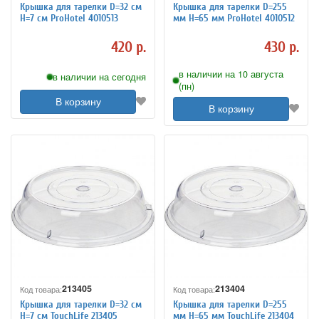
Крышка для тарелки D=32 см
Крышка для тарелки D=255
H=7 см ProHotel 4010513
мм H=65 мм ProHotel 4010512
420 р.
430 р.
в наличии на 10 августа
в наличии на сегодня
(пн)
В корзину
В корзину
213405
213404
Код товара:
Код товара:
Крышка для тарелки D=32 см
Крышка для тарелки D=255
H=7 см TouchLife 213405
мм H=65 мм TouchLife 213404