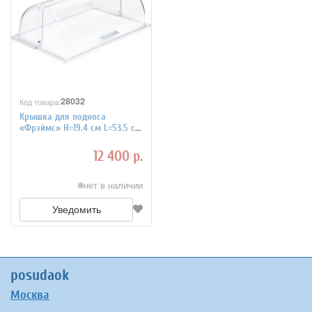
28032
Код товара:
Крышка для подноса
«Фрэймс» H=19.4 см L=53.5 см
B=30.3 см APS 4080709
12 400 р.
нет в наличии
Уведомить
posudaok
Москва