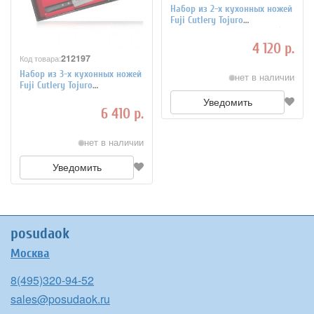
Набор из 2-х кухонных ножей
Fuji Cutlery Tojuro
(универсальный и сантоку)
рукоять термопластик TJ-
4 120 р.
GIFTSET-A
212197
Код товара:
Набор из 3-х кухонных ножей
нет в наличии
Fuji Cutlery Tojuro
(универсальный, сантоку и
Уведомить
овощной) рукоять
6 410 р.
термопластик TJ-GIF
нет в наличии
Уведомить
posudaok
Москва
8(495)320-94-52
sales@posudaok.ru