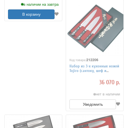
в наличии на завтра
В корзину
212206
Код товара:
Набор из 3-х кухонных ножей
Tojiro (сантоку, шеф и
универсальный) рукоять эко-
древево FT-032
36 070 р.
нет в наличии
Уведомить