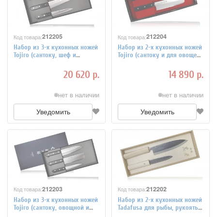
212205
212204
Код товара:
Код товара:
Набор из 3-х кухонных ножей
Набор из 2-х кухонных ножей
Tojiro (сантоку, шеф и
Tojiro (сантоку и для овощей)
универсальный) рукоять эко-
рукоять дерево FG-87
древево FT-014
20 620 р.
14 890 р.
нет в наличии
нет в наличии
Уведомить
Уведомить
212203
212202
Код товара:
Код товара:
Набор из 3-х кухонных ножей
Набор из 2-х кухонных ножей
Tojiro (сантоку, овощной и
Tadafusa для рыбы, рукоять
универсальный) рукоять эко-
дерево setF