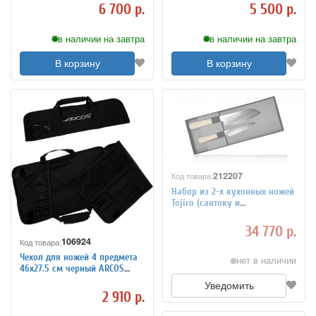
6 700 р.
5 500 р.
в наличии на завтра
в наличии на завтра
В корзину
В корзину
212207
Код товара:
Набор из 2-х кухонных ножей
Tojiro (сантоку и
универсальный) рукоять
дерево GX-201
34 770 р.
106924
Код товара:
Чехол для ножей 4 предмета
нет в наличии
46х27.5 см черный ARCOS
690200
Уведомить
2 910 р.