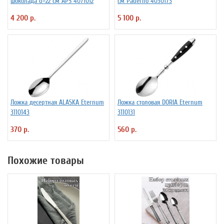
шоколада d=22 см APS 4071012
см Paderno 4030173
4 200 р.
5 100 р.
Ложка десертная ALASKA Eternum
Ложка столовая DORIA Eternum
3110143
3110131
370 р.
560 р.
Похожие товары