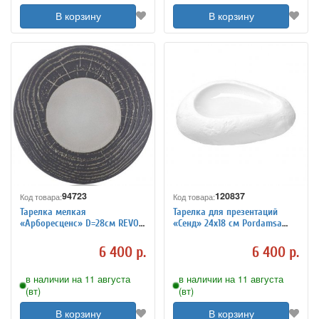
В корзину
В корзину
94723
120837
Код товара:
Код товара:
Тарелка мелкая
Тарелка для презентаций
«Арборесценс» D=28см REVOL
«Сенд» 24х18 см Pordamsa
3012440
3012905
6 400 р.
6 400 р.
в наличии на 11 августа
в наличии на 11 августа
(вт)
(вт)
В корзину
В корзину