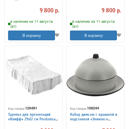
3012903
9 800 р.
9 800 р.
в наличии на 11 августа
в наличии на 11 августа
(вт)
(вт)
В корзину
В корзину
120491
108244
Код товара:
Код товара:
Тарелка для презентаций
Набор димсам с крышкой и
«Клифф» 29х12 см Pordamsa
подставкой «Экинокс»
3012914
фарфор D=22 см REVOL
649523