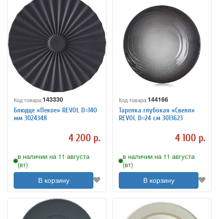
143330
144166
Код товара:
Код товара:
Блюдце «Пекое» REVOL D=140
Тарелка глубокая «Свелл»
мм 3024348
REVOL D=24 см 3013623
4 200 р.
4 100 р.
в наличии на 11 августа
в наличии на 11 августа
(вт)
(вт)
В корзину
В корзину