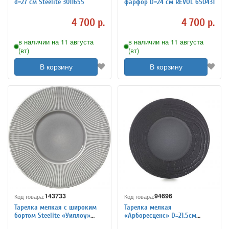
d=27 см Steelite 3011655
фарфор D=24 см REVOL 650431
4 700 р.
4 700 р.
в наличии на 11 августа
в наличии на 11 августа
(вт)
(вт)
В корзину
В корзину
143733
94696
Код товара:
Код товара:
Тарелка мелкая с широким
Тарелка мелкая
бортом Steelite «Уиллоу»
«Арборесценс» D=21.5см
D=28,5 см 3013230
REVOL 3010983