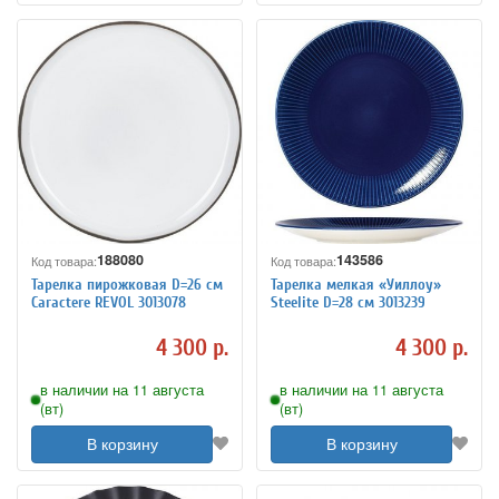
188080
143586
Код товара:
Код товара:
Тарелка пирожковая D=26 см
Тарелка мелкая «Уиллоу»
Caractere REVOL 3013078
Steelite D=28 см 3013239
4 300 р.
4 300 р.
в наличии на 11 августа
в наличии на 11 августа
(вт)
(вт)
В корзину
В корзину