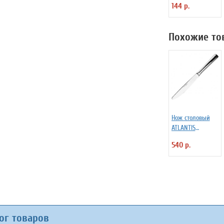
144 р.
1150311
Похожие то
Нож столовый
ATLANTIS
Eternum 3110727
540 р.
ог товаров