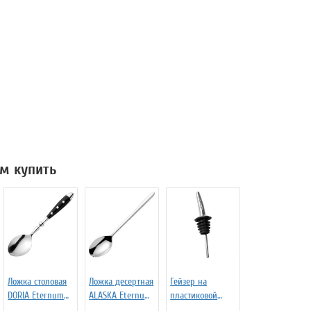
м купить
Ложка столовая
Ложка десертная
Гейзер на
DORIA Eternum
ALASKA Eternum
пластиковой
3110131
3110143
основе