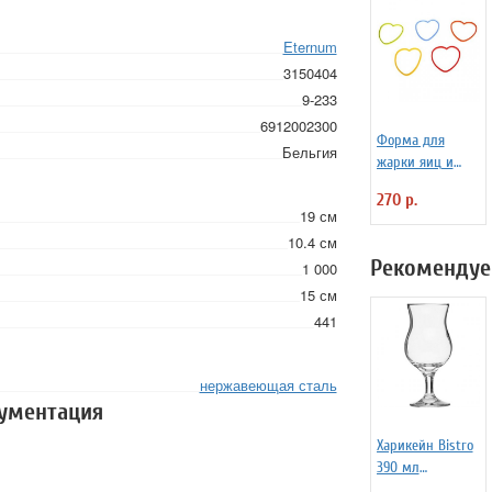
Eternum
3150404
9-233
6912002300
Форма для
Бельгия
жарки яиц и
блинчиков
270 р.
силиконовая
19 см
Любовь
10.4 см
Рекомендуе
1 000
15 см
441
нержавеющая сталь
кументация
Харикейн Bistro
390 мл
Pasabahce Бор