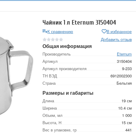
Чайник 1 л Eternum 3150404
К сравнению
В избранное
Добавить отзыв
Общая информация
Производитель
Eternum
Артикул
3150404
Артикул производителя
9-233
ТН ВЭД
6912002300
Страна
Бельгия
Размеры и габариты
Длина
19 см
Ширина
10.4 см
Объем, мл
1 000
Высота, Н
15 см
Вес в упаковке, гр
441