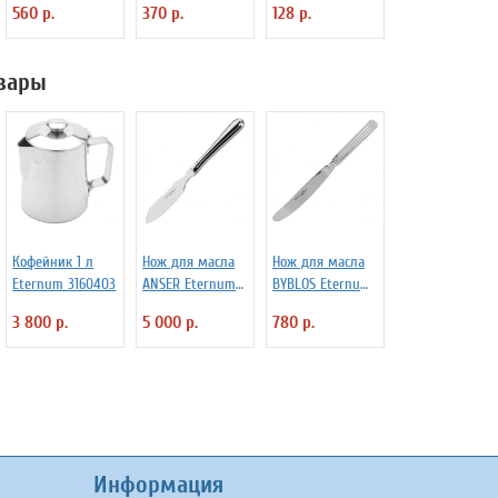
560 р.
370 р.
128 р.
«Проотель»
D=28/15 мм L=110
мм ProHotel
вары
2010335
Кофейник 1 л
Нож для масла
Нож для масла
Eternum 3160403
ANSER Eternum
BYBLOS Eternum
3110261
3111508
3 800 р.
5 000 р.
780 р.
Информация