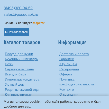
8(495)320-94-52
sales@posudaok.ru
PosudaOk на
Яндекс.
Маркете
Пожаловаться
Каталог товаров
Информация
Посуда для кухни
Доставка и оплата
Кухонный инвентарь
Гарантии
Ножи
Юр. лицам
Сервировка стола
Распродажа
Все для бара
Оферта
Инвентарь кондитера
Политика
конфиденциальности
Уютный дом
Контакты
Рецепты вкусной еды
О компании
Как пользоваться
сковородкой
Сиропы Monin
Мы используем cookie, чтобы сайт работал корректно и был
Виды барного стекла
удобнее для вас.