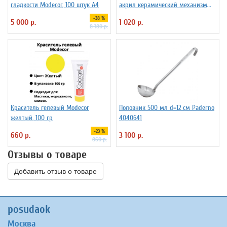
гладкости Modecor, 100 штук А4
акрил керамический механизм
ILSA 3172260
-38 %
5 000 р.
1 020 р.
8 180 р.
Краситель гелевый Modecor
Половник 500 мл d=12 см Paderno
желтый, 100 гр
4040641
-23 %
660 р.
3 100 р.
860 р.
Отзывы о товаре
Добавить отзыв о товаре
posudaok
Москва