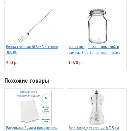
Вилка столовая ALASKA Eternum
Банка квадратная с крышкой и
3110392
замком Fido 3 л Bormioli Rocco
Fidenza 4142228
450 р.
1 070 р.
Похожие товары
Вафельная бумага повышенной
Мельница для специй h 11.5 см