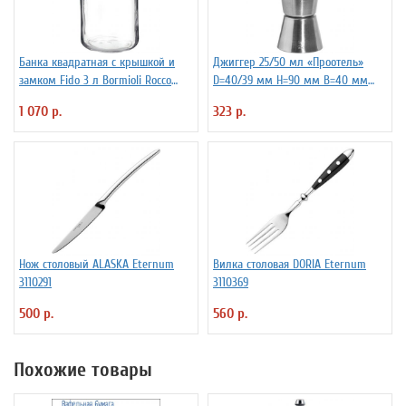
Банка квадратная с крышкой и
Джиггер 25/50 мл «Проотель»
замком Fido 3 л Bormioli Rocco
D=40/39 мм H=90 мм B=40 мм
Fidenza 4142228
ProHotel 2040116
1 070 р.
323 р.
Нож столовый ALASKA Eternum
Вилка столовая DORIA Eternum
3110291
3110369
500 р.
560 р.
Похожие товары