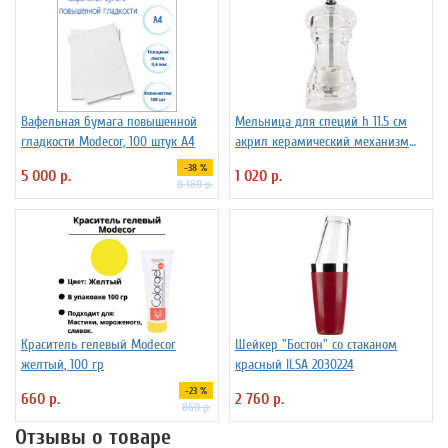
Вафельная бумага повышенной
Мельница для специй h 11.5 см
гладкости Modecor, 100 штук А4
акрил керамический механизм
ILSA 3172260
-38 %
5 000 р.
1 020 р.
8 180 р.
Краситель гелевый Modecor
Шейкер "Бостон" со стаканом
желтый, 100 гр
красный ILSA 2030224
-23 %
660 р.
2 760 р.
860 р.
Отзывы о товаре