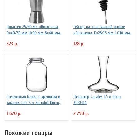
Джиггер 25/50 мл «Проотель»
Гейзер на пластиковой основе
D=40/39 мм H=90 мм B=40 мм
«Проотель» D=28/15 мм L=110 мм
ProHotel 2040116
ProHotel 2010335
323 р.
128 р.
Стеклянная банка с крышкой и
Декантер Carafes 1.5 л Rona
замком Fido 5 л Bormioli Rocco
3100414
Fidenza 4142220
1 670 р.
2 790 р.
Похожие товары