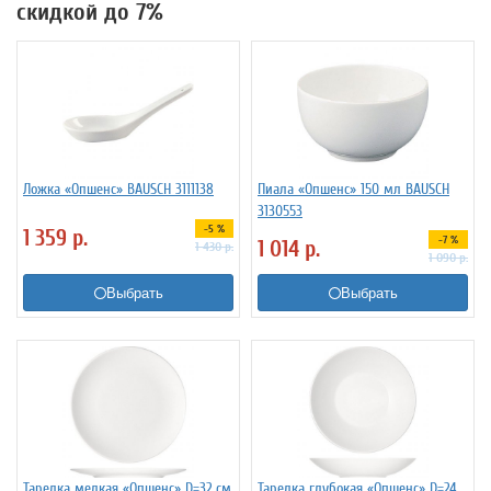
скидкой до 7%
Ложка «Опшенс» BAUSCH 3111138
Пиала «Опшенс» 150 мл BAUSCH
3130553
-5 %
1 359
р.
-7 %
1 014
р.
1 430
р.
1 090
р.
Выбрать
Выбрать
Тарелка мелкая «Опшенс» D=32 см
Тарелка глубокая «Опшенс» D=24