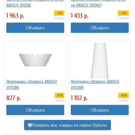
BAUSCH 3012166
см BAUSCH 3011467
-7 %
-7 %
1 963
р.
1 433
р.
2 110
р.
1 540
р.
Выбрать
Выбрать
Пепельница «Опшенс» BAUSCH
Перечница «Опшенс» BAUSCH
3170386
3170288
-5 %
-6 %
827
р.
1 102
р.
870
р.
1 160
р.
Выбрать
Выбрать
Показать все товары из серии Options