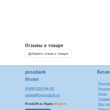
Отзывы о товаре
Добавить отзыв о товаре
posudaok
Катал
Москва
Посуда
8(495)320-94-52
Кухонн
Ножи
sales@posudaok.ru
Сервир
Все дл
PosudaOk на
Яндекс.
Маркете
Инвент