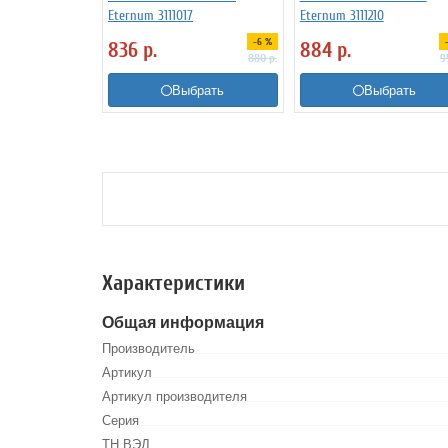
Eternum 3111017
Eternum 3111210
-6 %
836
р.
884
р.
880
р.
9
Выбрать
Выбрать
Характеристики
Общая информация
Производитель
Артикул
Артикул производителя
Серия
ТН ВЭД