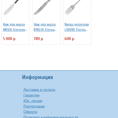
Нож для масла
Нож для масла
Вилка десертная
ANSER Eternum
BYBLOS Eternum
LOUVRE Eternum
3110261
3111508
3110375
5 000 р.
780 р.
600 р.
Информация
Доставка и оплата
Гарантии
Юр. лицам
Распродажа
Оферта
Политика конфиденциальности