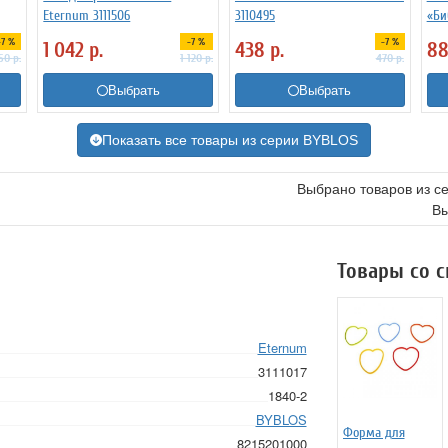
Eternum 3111506
3110495
«Би
-7 %
-7 %
-7 %
1 042
р.
438
р.
8
50
р.
1 120
р.
470
р.
Выбрать
Выбрать
Показать все товары из серии BYBLOS
Выбрано товаров из с
Вы
Товары со 
Eternum
3111017
1840-2
BYBLOS
Форма для
8215201000