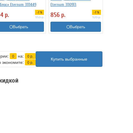
блос» Eternum 3111449
Eternum 3110913
-7 %
-7 %
84
р.
856
р.
950
р.
920
р.
Выбрать
Выбрать
ерии:
на:
0
0
р.
Купить выбранные
 экономите:
0
р.
скидкой