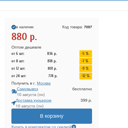
в наличии
Код товара:
7097
880
р.
Оптом дешевле
от 6 шт:
836
р.
-5 %
от 8 шт:
818
р.
-7 %
от 12 шт:
801
р.
-9 %
от 24 шт:
774
р.
-12 %
Получить в г.
Москва
Самовывоз
бесплатно
10 августа (пн)
Доставка курьером
399 р.
10 августа (пн)
В корзину
Купить в комплектом со скидкой