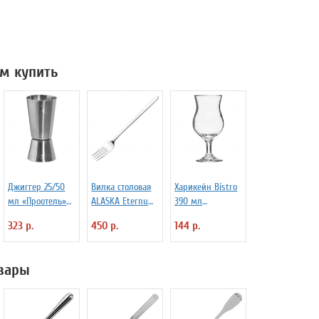
м купить
Джиггер 25/50
Вилка столовая
Харикейн Bistro
мл «Проотель»
ALASKA Eternum
390 мл
D=40/39 мм
3110392
Pasabahce Бор
323 р.
450 р.
144 р.
H=90 мм B=40
1150311
мм ProHotel
2040116
вары