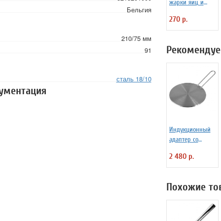
жарки яиц и
Бельгия
блинчиков
270 р.
силиконовая
Любовь
210/75 мм
Рекомендуе
91
сталь 18/10
кументация
Индукционный
адаптер со
сьемной ручкой
2 480 р.
21 см ILSA
7050210
Похожие то