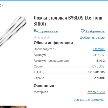
е
Ложка столовая BYBLOS Eternum
3111017
К сравнению
В избранное
Добавить отзыв
Общая информация
Производитель
Eternum
Артикул
3111017
Артикул производителя
1840-2
Серия
BYBLOS
ТН ВЭД
8215201000
Страна
Бельгия
Основные
Материал
сталь 18/10
все характеристики