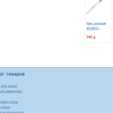
Нож столовый
ATLANTIS
Eternum 3110727
540 р.
ог товаров
 для кухни
ый инвентарь
овка стола
я бара
арь кондитера