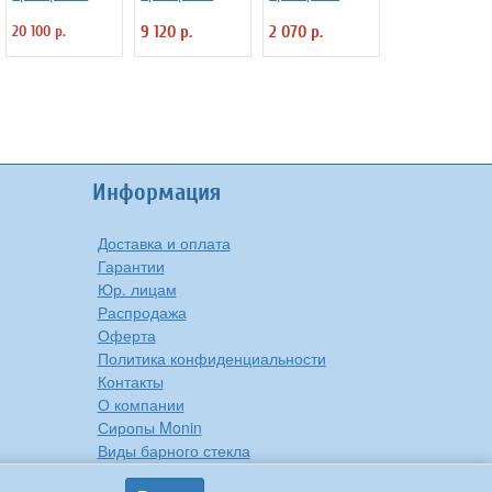
предмета
предметов
предмета
20 100 р.
9 120 р.
2 070 р.
"Verona" Luxstah
"Verona" Luxstah
"Rome" Luxstahl
Информация
Доставка и оплата
Гарантии
Юр. лицам
Распродажа
Оферта
Политика конфиденциальности
Контакты
О компании
Сиропы Monin
Виды барного стекла
Рецепты вкусной еды