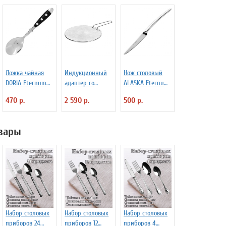
Ложка чайная
Индукционный
Нож столовый
DORIA Eternum
адаптер со
ALASKA Eternum
3110437
съемной ручкой
3110291
470 р.
2 590 р.
500 р.
D=22.5 см
Frabosk 7050209
вары
Набор столовых
Набор столовых
Набор столовых
приборов 24
приборов 12
приборов 4