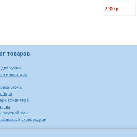
Kunstwerk 6 шт
2 100 р.
ог товаров
 для кухни
ый инвентарь
овка стола
я бара
арь кондитера
й дом
ы вкусной еды
льзоваться сковородкой