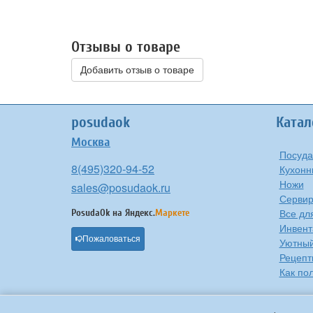
Отзывы о товаре
Добавить отзыв о товаре
posudaok
Катал
Москва
Посуда
8(495)320-94-52
Кухонн
Ножи
sales@posudaok.ru
Сервир
Все дл
PosudaOk на
Яндекс.
Маркете
Инвент
Пожаловаться
Уютны
Рецепт
Как по