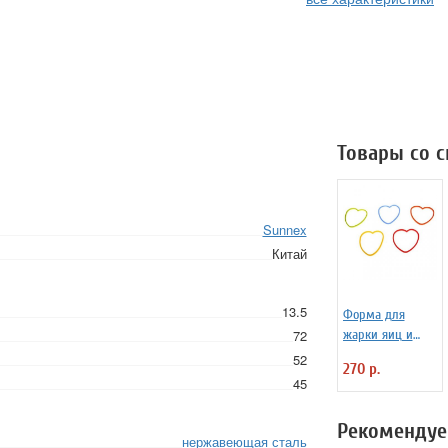
Товары со 
Sunnex
Китай
13.5
Форма для
72
жарки яиц и
блинчиков
52
270 р.
силиконовая
45
Любовь
Рекомендуе
нержавеющая сталь