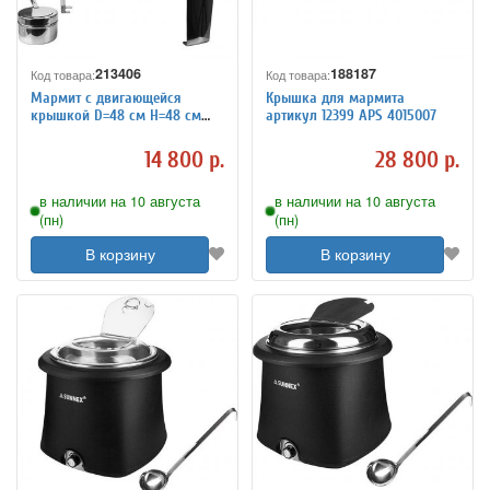
213406
188187
Код товара:
Код товара:
Мармит с двигающейся
Крышка для мармита
крышкой D=48 см H=48 см
артикул 12399 APS 4015007
L=55 см TouchLife 213406
14 800 р.
28 800 р.
в наличии на 10 августа
в наличии на 10 августа
(пн)
(пн)
В корзину
В корзину