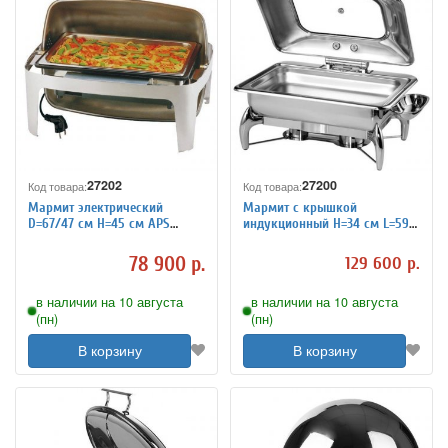
27202
27200
Код товара:
Код товара:
Мармит электрический
Мармит с крышкой
D=67/47 см H=45 см APS
индукционный H=34 см L=59
4010875
см B=43.5 см APS 4010873
78 900 р.
129 600 р.
в наличии на 10 августа
в наличии на 10 августа
(пн)
(пн)
В корзину
В корзину