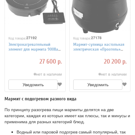
27192
27178
Код товара:
Код товара:
Электронагревательный
Мармит-супница настольная
элемент для мармита 900Ва
электрическая «Проотель»
APS 4010854
D=40/28.5 см H=31 см Sunnex
4010810
27 600 р.
20 200 р.
нет в наличии
нет в наличии
Уведомить
Уведомить
Мармит с подогревом разного вида
По принципу разогрева пищи мармиты делятся на две
категории, каждая из которых имеет как плюсы, так и минусы и
применима для разных категорий блюд.
Водный или паровой подогрев самый популярный, так