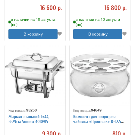
16 600 р.
16 800 р.
в наличии на 10 августа
в наличии на 10 августа
(пн)
(пн)
В корзину
В корзину
95250
94649
Код товара:
Код товара:
Мармит стальной L=44,
Комплект для подогрева
B=29см Sunnex 4010915
чайника «Проотель» D=12.5
см Yongsheng 2121125
9 300 р.
810 р.