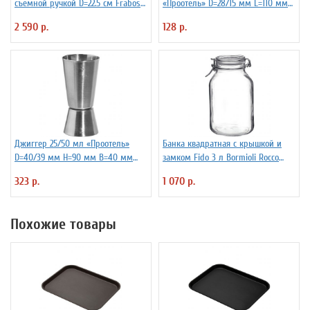
съемной ручкой D=22.5 см Frabosk
«Проотель» D=28/15 мм L=110 мм
7050209
ProHotel 2010335
2 590 р.
128 р.
Джиггер 25/50 мл «Проотель»
Банка квадратная с крышкой и
D=40/39 мм H=90 мм B=40 мм
замком Fido 3 л Bormioli Rocco
ProHotel 2040116
Fidenza 4142228
323 р.
1 070 р.
Похожие товары