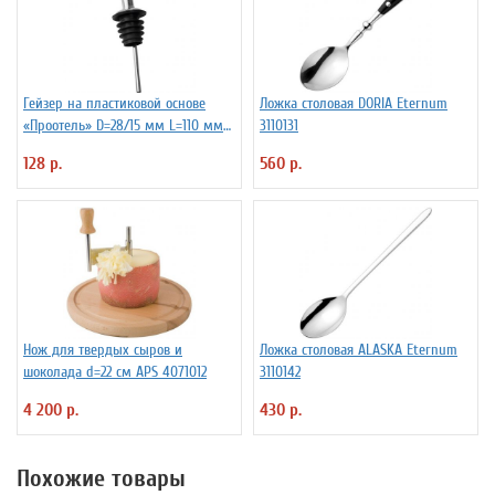
Гейзер на пластиковой основе
Ложка столовая DORIA Eternum
«Проотель» D=28/15 мм L=110 мм
3110131
ProHotel 2010335
128 р.
560 р.
Нож для твердых сыров и
Ложка столовая ALASKA Eternum
шоколада d=22 см APS 4071012
3110142
4 200 р.
430 р.
Похожие товары