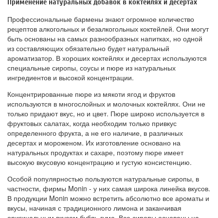
Применение натуральных добавок в коктейлях и десертах
Профессиональные бармены знают огромное количество
рецептов алкогольных и безалкогольных коктейлей. Они могут
быть основаны на самых разнообразных напитках, но одной
из составляющих обязательно будет натуральный
ароматизатор. В хороших коктейлях и десертах используются
специальные сиропы, соусы и пюре из натуральных
ингредиентов и высокой концентрации.
Концентрированные пюре из мякоти ягод и фруктов
используются в многослойных и молочных коктейлях. Они не
только придают вкус, но и цвет. Пюре широко используется в
фруктовых салатах, когда необходим только привкус
определенного фрукта, а не его наличие, в различных
десертах и мороженом. Их изготовление основано на
натуральных продуктах и сахаре, поэтому пюре имеет
высокую вкусовую концентрацию и густую консистенцию.
Особой популярностью пользуются натуральные сиропы, в
частности, фирмы Monin - у них самая широка линейка вкусов.
В продукции Monin можно встретить абсолютно все ароматы и
вкусы, начиная с традиционного лимона и заканчивая
оригинальным вкусом бубль-гума. Все сиропы основаны на