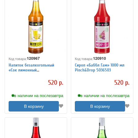
120967
120910
Код товара:
Код товара:
Напиток безалкогольный
Сироп «Баббл Гам» 1000 мл
«Сок лимонный
Pinch&Drop 5036503
концентрированный» 1 л
Pinch&Drop 5060108
520 р.
520 р.
в наличии на послезавтра
в наличии на послезавтра
В корзину
В корзину