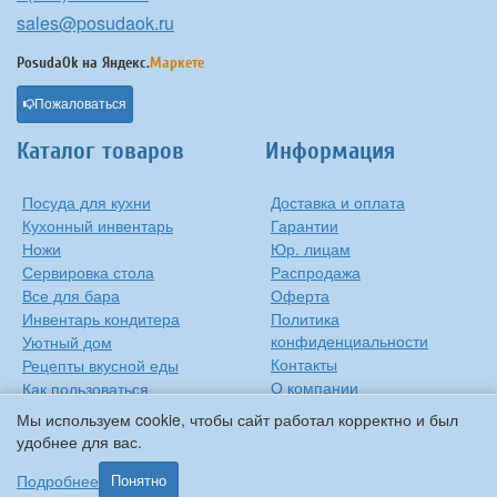
sales@posudaok.ru
PosudaOk на
Яндекс.
Маркете
Пожаловаться
Каталог товаров
Информация
Посуда для кухни
Доставка и оплата
Кухонный инвентарь
Гарантии
Ножи
Юр. лицам
Сервировка стола
Распродажа
Все для бара
Оферта
Инвентарь кондитера
Политика
конфиденциальности
Уютный дом
Контакты
Рецепты вкусной еды
О компании
Как пользоваться
сковородкой
Сиропы Monin
Мы используем cookie, чтобы сайт работал корректно и был
Виды барного стекла
удобнее для вас.
Рецепты вкусной еды
Подробнее
Понятно