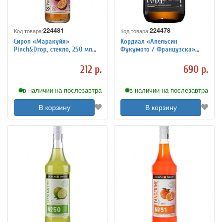
224481
224478
Код товара:
Код товара:
Сироп «Маракуйя»
Кордиал «Апельсин
Pinch&Drop, стекло, 250 мл
Фукумото / Французска»
5039949
C.O.D.E, стекло, 0,5 л 5039911
212 р.
690 р.
в наличии на послезавтра
в наличии на послезавтра
В корзину
В корзину