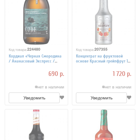
224480
207355
Код товара:
Код товара:
Кордиал «Черная Смородина
Концентрат на фруктовой
/ Ананасовый Экспресс /
основе Красный грейпфрут 1 л
Лаванда» C.O.D.E, стекло, 0,5
MONIN 5035009
л 5039912
690 р.
1 720 р.
нет в наличии
нет в наличии
Уведомить
Уведомить