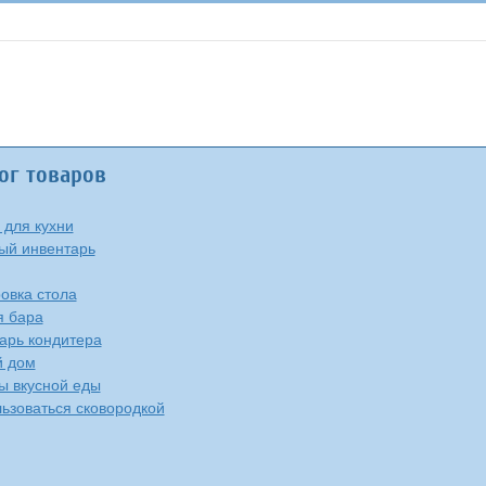
ог товаров
 для кухни
ый инвентарь
овка стола
я бара
арь кондитера
й дом
ы вкусной еды
льзоваться сковородкой