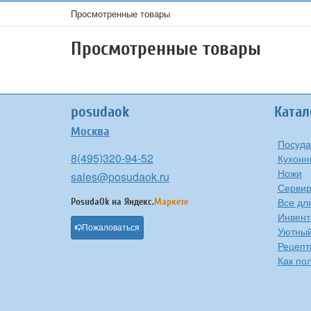
Просмотренные товары
Просмотренные товары
posudaok
Катал
Москва
Посуда
8(495)320-94-52
Кухонн
Ножи
sales@posudaok.ru
Сервир
Все дл
PosudaOk на
Яндекс.
Маркете
Инвент
Пожаловаться
Уютны
Рецепт
Как по