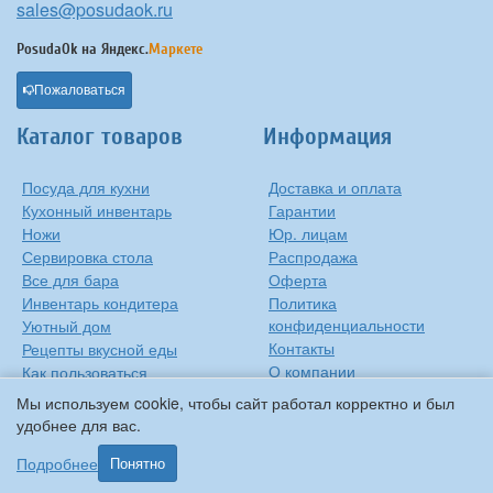
sales@posudaok.ru
PosudaOk на
Яндекс.
Маркете
Пожаловаться
Каталог товаров
Информация
Посуда для кухни
Доставка и оплата
Кухонный инвентарь
Гарантии
Ножи
Юр. лицам
Сервировка стола
Распродажа
Все для бара
Оферта
Инвентарь кондитера
Политика
конфиденциальности
Уютный дом
Контакты
Рецепты вкусной еды
О компании
Как пользоваться
сковородкой
Сиропы Monin
Мы используем cookie, чтобы сайт работал корректно и был
Виды барного стекла
удобнее для вас.
Рецепты вкусной еды
Подробнее
Понятно