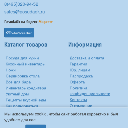
8(495)320-94-52
sales@posudaok.ru
PosudaOk на
Яндекс.
Маркете
Пожаловаться
Каталог товаров
Информация
Посуда для кухни
Доставка и оплата
Кухонный инвентарь
Гарантии
Ножи
Юр. лицам
Сервировка стола
Распродажа
Все для бара
Оферта
Инвентарь кондитера
Политика
конфиденциальности
Уютный дом
Контакты
Рецепты вкусной еды
О компании
Как пользоваться
сковородкой
Сиропы Monin
Мы используем cookie, чтобы сайт работал корректно и был
Виды барного стекла
удобнее для вас.
Рецепты вкусной еды