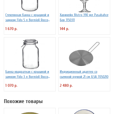
Стеклянная банка с крышкой и
Харикейн Bistro 390 мл Pasabahce
замком Fido 5 л Bormioli Rocco
Бор 1150311
Fidenza 4142220
1 670 р.
144 р.
Банка квадратная с крышкой и
Индукционный адаптер со
замком Fido 3 л Bormioli Rocco
сьемной ручкой 21 см ILSA 7050210
Fidenza 4142228
1 070 р.
2 480 р.
Похожие товары