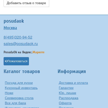
Добавить отзыв о товаре
posudaok
Москва
8(495)320-94-52
sales@posudaok.ru
PosudaOk на
Яндекс.
Маркете
Пожаловаться
Каталог товаров
Информация
Посуда для кухни
Доставка и оплата
Кухонный инвентарь
Гарантии
Ножи
Юр. лицам
Сервировка стола
Распродажа
Все для бара
Оферта
Инвентарь кондитера
Политика