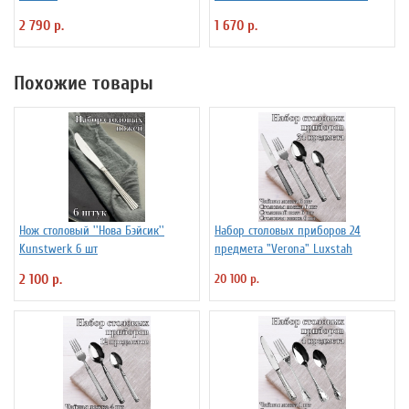
Fidenza 4142220
2 790 р.
1 670 р.
Похожие товары
Нож столовый ''Нова Бэйсик''
Набор столовых приборов 24
Kunstwerk 6 шт
предмета "Verona" Luxstah
2 100 р.
20 100 р.