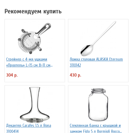
Рекомендуем купить
Стрейнер с 4-мя ушками
Ложка столовая ALASKA Eternum
«Проотель» L=15 см B=11 см
3110142
ProHotel 2030517
304 р.
430 р.
Декантер Carafes 1.5 л Rona
Стеклянная банка с крышкой и
3100414
замком Fido 5 л Bormioli Rocco