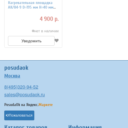
Нагревательная площадка
АК/84-9 D=195 мм H=40 мм
JOHNY 7020142
4 900 р.
нет в наличии
Уведомить
posudaok
Москва
8(495)320-94-52
sales@posudaok.ru
PosudaOk на
Яндекс.
Маркете
Пожаловаться
Каталог товаров
Информация