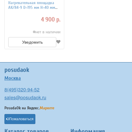
Нагревательная площадка
АК/84-9 D=195 мм H=40 мм
JOHNY 7020142
4 900 р.
нет в наличии
Уведомить
posudaok
Москва
8(495)320-94-52
sales@posudaok.ru
PosudaOk на
Яндекс.
Маркете
Пожаловаться
Каталог товаров
Информация