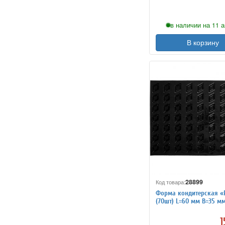
в наличии на 11 а
В корзину
28899
Код товара:
Форма кондитерская «
(70шт) L=60 мм B=35 м
4144286
1