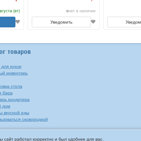
вгуста (вт)
нет в наличии
Уведомить
Уведом
ог товаров
 для кухни
ый инвентарь
овка стола
я бара
арь кондитера
й дом
ы вкусной еды
льзоваться сковородкой
ы сайт работал корректно и был удобнее для вас.