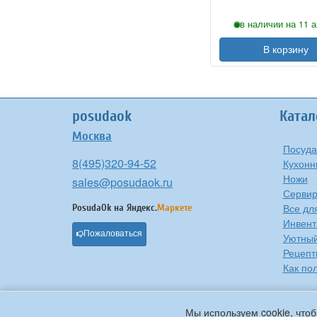
в наличии на 11 а
В корзину
posudaok
Катал
Москва
Посуда
8(495)320-94-52
Кухонн
Ножи
sales@posudaok.ru
Сервир
Все дл
PosudaOk на
Яндекс.
Маркете
Инвент
Пожаловаться
Уютны
Рецепт
Как по
Мы используем cookie, чтоб