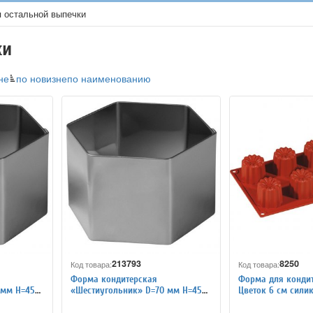
 остальной выпечки
ки
не
по новизне
по наименованию
213793
8250
Код товара:
Код товара:
Форма кондитерская
Форма для кондит
 мм H=45
«Шестиугольник» D=70 мм H=45
Цветок 6 см сили
мм TouchLife 213793
4140933