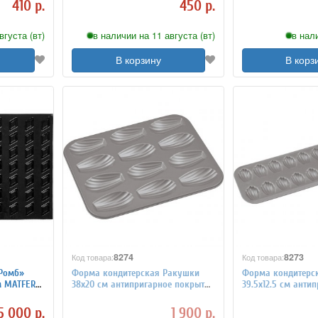
410 р.
450 р.
вгуста (вт)
в наличии на 11 августа (вт)
в нал
В корзину
В корз
8274
8273
Код товара:
Код товара:
Ромб»
Форма кондитерская Ракушки
Форма кондитерс
м MATFER
38х20 см антипригарное покрытие
39.5х12.5 см анти
Paderno 4140999
покрытие Paderno
5 000 р.
1 900 р.